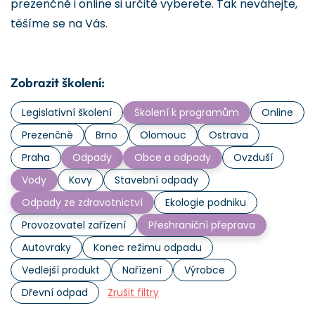
prezenčně i online si určitě vyberete. Tak neváhejte,
těšíme se na Vás.
Zobrazit školení:
Legislativní školení
Školení k programům
Online
Prezenčně
Brno
Olomouc
Ostrava
Praha
Odpady
Obce a odpady
Ovzduší
Vody
Kovy
Stavební odpady
Odpady ze zdravotnictví
Ekologie podniku
Provozovatel zařízení
Přeshraniční přeprava
Autovraky
Konec režimu odpadu
Vedlejší produkt
Nařízení
Výrobce
Dřevní odpad
Zrušit filtry