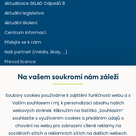
Aktualizace SKLAD Odpadů 8
Aktuální legislativa
Aktuální školení
Centrum informací
Přidejte se k nám
Naši partneři (média, školy, ...)
Převod licence
Reference
Na vašem soukromí nám záleží
Rejstřík používaných zkratek v odpadech
HW & SW požadavky pro náš IS
Soubory cookies používáme k zajištění funkčnosti webu a s
Zpětný odběr
Vaším souhlasem i mj. k personalizaci obsahu našich
webových stránek. Kliknutím na tlačítko „Souhlasím“
souhlasíte s využívaním cookies a předáním údajů o
chování na webu pro zobrazení cílené reklamy na
sociálních sítích a reklamních sítích na dalších webech.