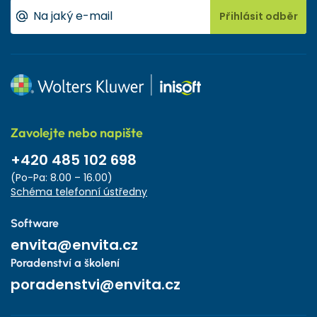
Přihlásit odběr
Zavolejte nebo napište
+420 485 102 698
(Po-Pa: 8.00 – 16.00)
Schéma telefonní ústředny
Software
envita@envita.cz
Poradenství a školení
poradenstvi@envita.cz