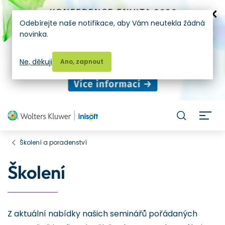
Odebírejte naše notifikace, aby Vám neutekla žádná
novinka.
Ne, děkuji
Ano, zapnout
H
Školení a poradenství
Školení
Z aktuální nabídky našich seminářů pořádaných