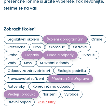
prezenčně i online si určitě vyberete. Tak neváhejte,
těšíme se na Vás.
Zobrazit školení:
Legislativní školení
Školení k programům
Online
Prezenčně
Brno
Olomouc
Ostrava
Praha
Odpady
Obce a odpady
Ovzduší
Vody
Kovy
Stavební odpady
Odpady ze zdravotnictví
Ekologie podniku
Provozovatel zařízení
Přeshraniční přeprava
Autovraky
Konec režimu odpadu
Vedlejší produkt
Nařízení
Výrobce
Dřevní odpad
Zrušit filtry