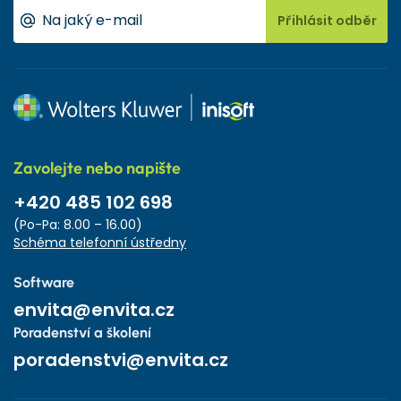
Přihlásit odběr
Zavolejte nebo napište
+420 485 102 698
(Po-Pa: 8.00 – 16.00)
Schéma telefonní ústředny
Software
envita@envita.cz
Poradenství a školení
poradenstvi@envita.cz