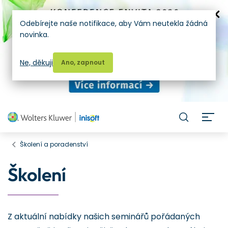
Odebírejte naše notifikace, aby Vám neutekla žádná
novinka.
Ne, děkuji
Ano, zapnout
H
Školení a poradenství
Školení
Z aktuální nabídky našich seminářů pořádaných