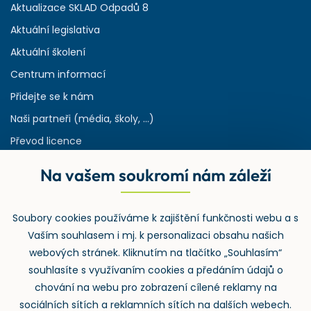
Aktualizace SKLAD Odpadů 8
Aktuální legislativa
Aktuální školení
Centrum informací
Přidejte se k nám
Naši partneři (média, školy, ...)
Převod licence
Reference
Na vašem soukromí nám záleží
Rejstřík používaných zkratek v odpadech
HW & SW požadavky pro náš IS
Soubory cookies používáme k zajištění funkčnosti webu a s
Zpětný odběr
Vaším souhlasem i mj. k personalizaci obsahu našich
webových stránek. Kliknutím na tlačítko „Souhlasím“
souhlasíte s využívaním cookies a předáním údajů o
chování na webu pro zobrazení cílené reklamy na
sociálních sítích a reklamních sítích na dalších webech.