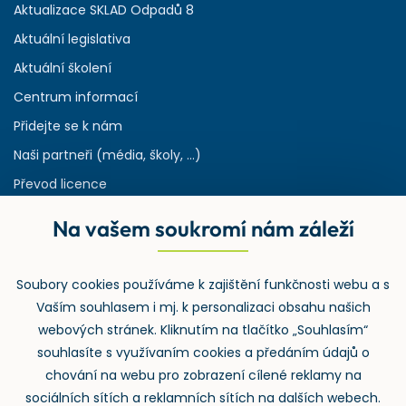
Aktualizace SKLAD Odpadů 8
Aktuální legislativa
Aktuální školení
Centrum informací
Přidejte se k nám
Naši partneři (média, školy, ...)
Převod licence
Reference
Na vašem soukromí nám záleží
Rejstřík používaných zkratek v odpadech
HW & SW požadavky pro náš IS
Soubory cookies používáme k zajištění funkčnosti webu a s
Zpětný odběr
Vaším souhlasem i mj. k personalizaci obsahu našich
webových stránek. Kliknutím na tlačítko „Souhlasím“
souhlasíte s využívaním cookies a předáním údajů o
chování na webu pro zobrazení cílené reklamy na
sociálních sítích a reklamních sítích na dalších webech.