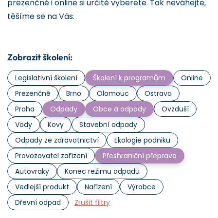
prezenčně i online si určitě vyberete. Tak neváhejte,
těšíme se na Vás.
Zobrazit školení:
Legislativní školení
Školení k programům
Online
Prezenčně
Brno
Olomouc
Ostrava
Praha
Odpady
Obce a odpady
Ovzduší
Vody
Kovy
Stavební odpady
Odpady ze zdravotnictví
Ekologie podniku
Provozovatel zařízení
Přeshraniční přeprava
Autovraky
Konec režimu odpadu
Vedlejší produkt
Nařízení
Výrobce
Dřevní odpad
Zrušit filtry