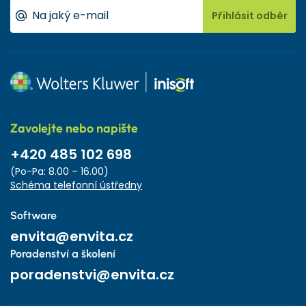
Přihlásit odběr
Zavolejte nebo napište
+420 485 102 698
(Po-Pa: 8.00 – 16.00)
Schéma telefonní ústředny
Software
envita@envita.cz
Poradenství a školení
poradenstvi@envita.cz