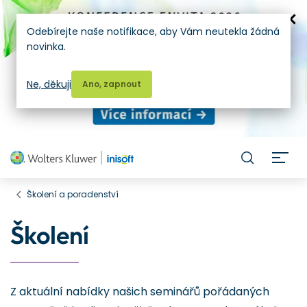
Odebírejte naše notifikace, aby Vám neutekla žádná
novinka.
Ne, děkuji
Ano, zapnout
H
Školení a poradenství
Školení
Z aktuální nabídky našich seminářů pořádaných