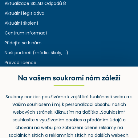
Aktualizace SKLAD Odpadů 8
Aktuální legislativa
Aktuální školení
Centrum informací
Přidejte se k nám
Naši partneři (média, školy, ...)
Převod licence
Reference
Na vašem soukromí nám záleží
Rejstřík používaných zkratek v odpadech
HW & SW požadavky pro náš IS
Soubory cookies používáme k zajištění funkčnosti webu a s
Zpětný odběr
Vaším souhlasem i mj. k personalizaci obsahu našich
webových stránek. Kliknutím na tlačítko „Souhlasím“
souhlasíte s využívaním cookies a předáním údajů o
chování na webu pro zobrazení cílené reklamy na
sociálních sítích a reklamních sítích na dalších webech.