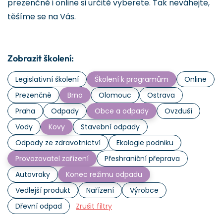
prezenčně i online si určitě vyberete. Tak neváhejte,
těšíme se na Vás.
Zobrazit školení:
Legislativní školení
Školení k programům
Online
Prezenčně
Brno
Olomouc
Ostrava
Praha
Odpady
Obce a odpady
Ovzduší
Vody
Kovy
Stavební odpady
Odpady ze zdravotnictví
Ekologie podniku
Provozovatel zařízení
Přeshraniční přeprava
Autovraky
Konec režimu odpadu
Vedlejší produkt
Nařízení
Výrobce
Dřevní odpad
Zrušit filtry