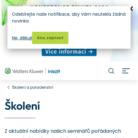
Odebírejte naše notifikace, aby Vám neutekla žádná
novinka.
Ne, děkuji
Ano, zapnout
H
Školení a poradenství
Školení
Z aktuální nabídky našich seminářů pořádaných