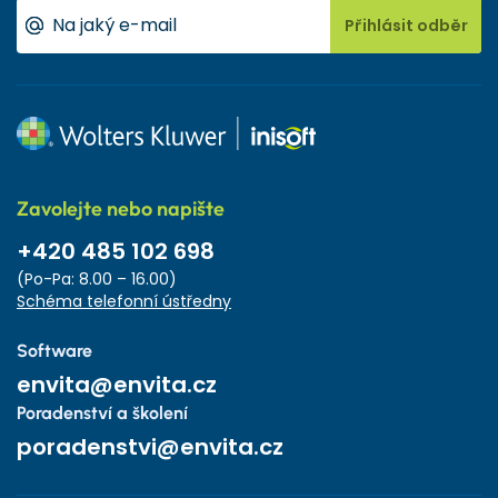
Přihlásit odběr
Zavolejte nebo napište
+420 485 102 698
(Po-Pa: 8.00 – 16.00)
Schéma telefonní ústředny
Software
envita@envita.cz
Poradenství a školení
poradenstvi@envita.cz