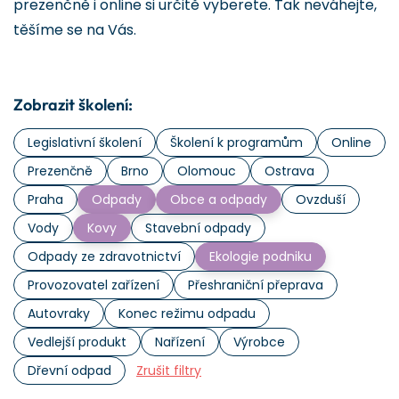
prezenčně i online si určitě vyberete. Tak neváhejte,
těšíme se na Vás.
Zobrazit školení:
Legislativní školení
Školení k programům
Online
Prezenčně
Brno
Olomouc
Ostrava
Praha
Odpady
Obce a odpady
Ovzduší
Vody
Kovy
Stavební odpady
Odpady ze zdravotnictví
Ekologie podniku
Provozovatel zařízení
Přeshraniční přeprava
Autovraky
Konec režimu odpadu
Vedlejší produkt
Nařízení
Výrobce
Dřevní odpad
Zrušit filtry