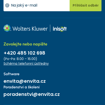
Přihlásit odběr
Zavolejte nebo napište
+420 485 102 698
(Po-Pa: 8.00 – 16.00)
Schéma telefonní ústředny
Software
envita@envita.cz
Poradenství a školení
poradenstvi@envita.cz