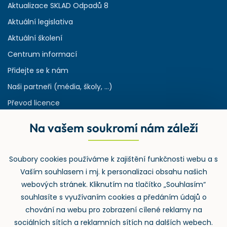
Aktualizace SKLAD Odpadů 8
Aktuální legislativa
Aktuální školení
Centrum informací
Přidejte se k nám
Naši partneři (média, školy, ...)
Převod licence
Reference
Na vašem soukromí nám záleží
Rejstřík používaných zkratek v odpadech
HW & SW požadavky pro náš IS
Soubory cookies používáme k zajištění funkčnosti webu a s
Zpětný odběr
Vaším souhlasem i mj. k personalizaci obsahu našich
webových stránek. Kliknutím na tlačítko „Souhlasím“
souhlasíte s využívaním cookies a předáním údajů o
chování na webu pro zobrazení cílené reklamy na
sociálních sítích a reklamních sítích na dalších webech.