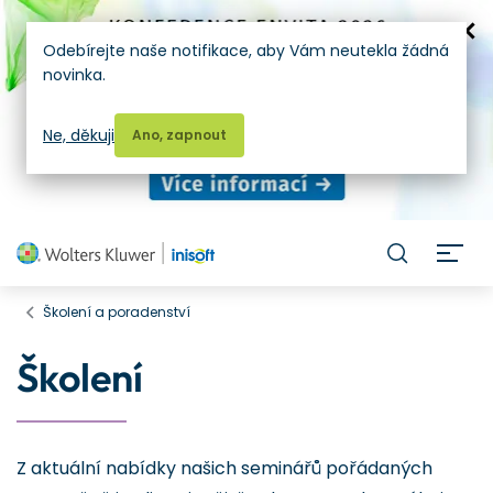
Odebírejte naše notifikace, aby Vám neutekla žádná
novinka.
Ne, děkuji
Ano, zapnout
H
Školení a poradenství
Školení
Z aktuální nabídky našich seminářů pořádaných