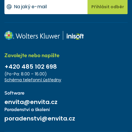
Přihlásit odběr
Zavolejte nebo napište
+420 485 102 698
(Po-Pa: 8.00 – 16.00)
Schéma telefonní ústředny
Software
envita@envita.cz
Poradenství a školení
poradenstvi@envita.cz