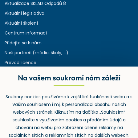
Aktualizace SKLAD Odpadů 8
Aktuální legislativa
Aktuální školení
Centrum informací
Přidejte se k nám
Naši partneři (média, školy, ...)
Převod licence
Reference
Na vašem soukromí nám záleží
Rejstřík používaných zkratek v odpadech
HW & SW požadavky pro náš IS
Soubory cookies používáme k zajištění funkčnosti webu a s
Zpětný odběr
Vaším souhlasem i mj. k personalizaci obsahu našich
webových stránek. Kliknutím na tlačítko „Souhlasím“
souhlasíte s využívaním cookies a předáním údajů o
chování na webu pro zobrazení cílené reklamy na
sociálních sítích a reklamních sítích na dalších webech.