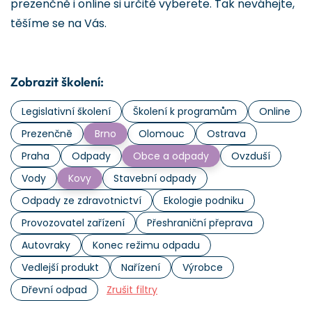
prezenčně i online si určitě vyberete. Tak neváhejte,
těšíme se na Vás.
Zobrazit školení:
Legislativní školení
Školení k programům
Online
Prezenčně
Brno
Olomouc
Ostrava
Praha
Odpady
Obce a odpady
Ovzduší
Vody
Kovy
Stavební odpady
Odpady ze zdravotnictví
Ekologie podniku
Provozovatel zařízení
Přeshraniční přeprava
Autovraky
Konec režimu odpadu
Vedlejší produkt
Nařízení
Výrobce
Dřevní odpad
Zrušit filtry