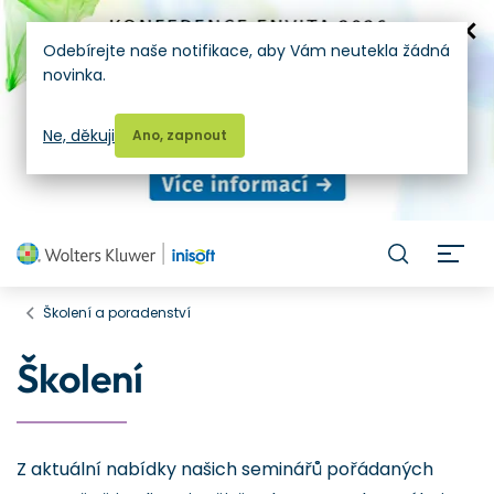
Odebírejte naše notifikace, aby Vám neutekla žádná
novinka.
Ne, děkuji
Ano, zapnout
H
Školení a poradenství
Školení
Z aktuální nabídky našich seminářů pořádaných