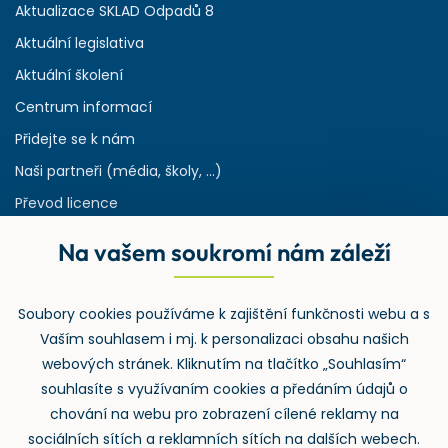
Aktualizace SKLAD Odpadů 8
Aktuální legislativa
Aktuální školení
Centrum informací
Přidejte se k nám
Naši partneři (média, školy, ...)
Převod licence
Reference
Na vašem soukromí nám záleží
Rejstřík používaných zkratek v odpadech
HW & SW požadavky pro náš IS
Soubory cookies používáme k zajištění funkčnosti webu a s
Zpětný odběr
Vaším souhlasem i mj. k personalizaci obsahu našich
webových stránek. Kliknutím na tlačítko „Souhlasím“
souhlasíte s využívaním cookies a předáním údajů o
chování na webu pro zobrazení cílené reklamy na
sociálních sítích a reklamních sítích na dalších webech.