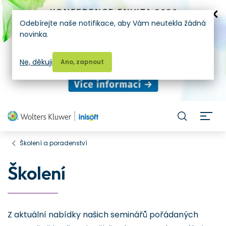
Odebírejte naše notifikace, aby Vám neutekla žádná
novinka.
Ne, děkuji
Ano, zapnout
H
Školení a poradenství
Školení
Z aktuální nabídky našich seminářů pořádaných