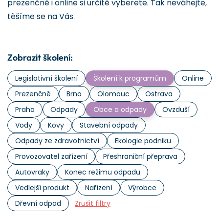
prezenčně i online si určitě vyberete. Tak neváhejte,
těšíme se na Vás.
Zobrazit školení:
Legislativní školení
Školení k programům
Online
Prezenčně
Brno
Olomouc
Ostrava
Praha
Odpady
Obce a odpady
Ovzduší
Vody
Kovy
Stavební odpady
Odpady ze zdravotnictví
Ekologie podniku
Provozovatel zařízení
Přeshraniční přeprava
Autovraky
Konec režimu odpadu
Vedlejší produkt
Nařízení
Výrobce
Dřevní odpad
Zrušit filtry