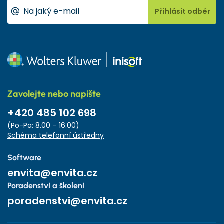
Přihlásit odběr
Zavolejte nebo napište
+420 485 102 698
(Po-Pa: 8.00 – 16.00)
Schéma telefonní ústředny
Software
envita@envita.cz
Poradenství a školení
poradenstvi@envita.cz