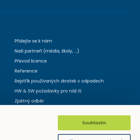
Přidejte se k nám
Naši partneři (média, školy, ...)
Převod licence
Reference
Rejstřík používaných zkratek v odpadech
HW & SW požadavky pro náš IS
Zpětný odběr
Souhlasím