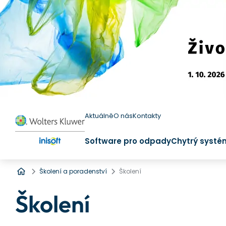
Aktuálně
O nás
Kontakty
Software pro odpady
Chytrý systé
Úvod
Školení a poradenství
Školení
Školení