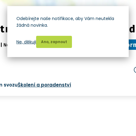
Odebírejte naše notifikace, aby Vám neutekla
žádná novinka.
Ne, děkuji
Ano, zapnout
m svozu
Školení a poradenství