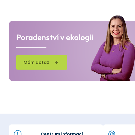
Poradenství v ekologii
Mám dotaz
Centrum informací