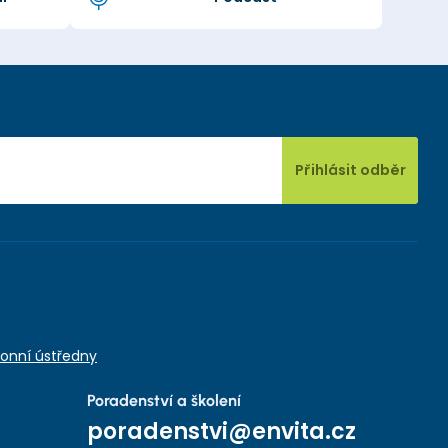
Přihlásit odběr
onní ústředny
Poradenství a školení
poradenstvi@envita.cz