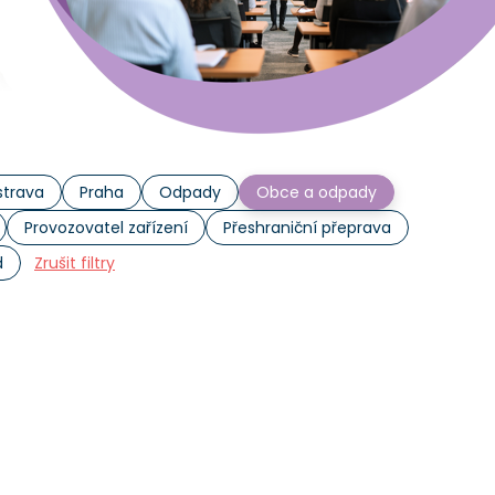
trava
Praha
Odpady
Obce a odpady
Provozovatel zařízení
Přeshraniční přeprava
d
Zrušit filtry