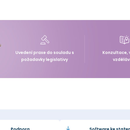
Uvedení praxe do souladu s
Konzultace, 
požadavky legislativy
vzděláv
Podpora
Software ke stažen