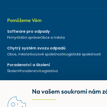
Pomůžeme Vám
Software pro odpady
Firmy
Státní správa
Obce a města
Chytrý systém svozu odpadů
Obce, města
Svozové společnosti
Logistické společnosti
Poradenství a školení
Školení
Poradenství
Legislativa
Na vašem soukromí nám zá