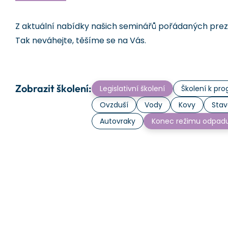
Z aktuální nabídky našich seminářů pořádaných prezen
Tak neváhejte, těšíme se na Vás.
Zobrazit školení:
Legislativní školení
Školení k p
Ovzduší
Vody
Kovy
Stav
Autovraky
Konec režimu odpad