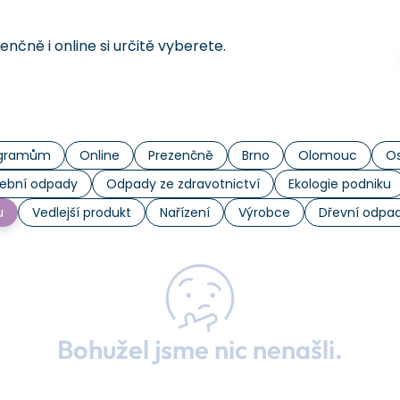
čně i online si určitě vyberete.
rogramům
Online
Prezenčně
Brno
Olomouc
Os
ební odpady
Odpady ze zdravotnictví
Ekologie podniku
u
Vedlejší produkt
Nařízení
Výrobce
Dřevní odpa
Bohužel jsme nic nenašli.