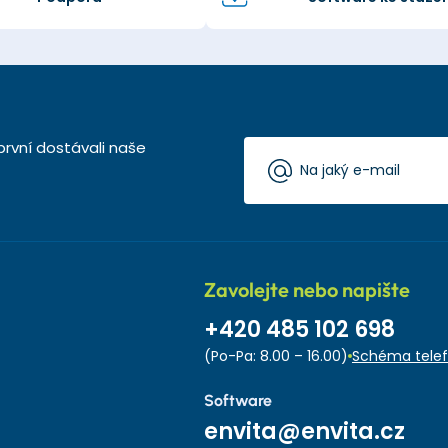
první dostávali naše
Zavolejte nebo napište
+420 485 102 698
(Po-Pa: 8.00 – 16.00)
Schéma telef
Software
envita@envita.cz