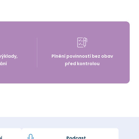
výklady,
Plnění povinností bez obav
ání
před kontrolou
í
Podcast