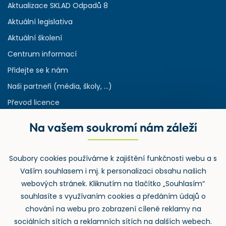
Aktualizace SKLAD Odpadů 8
Aktuální legislativa
Aktuální školení
Centrum informací
Přidejte se k nám
Naši partneři (média, školy, ...)
Převod licence
Reference
Na vašem soukromí nám záleží
Rejstřík používaných zkratek v odpadech
HW & SW požadavky pro náš IS
Soubory cookies používáme k zajištění funkčnosti webu a s
Zpětný odběr
Vaším souhlasem i mj. k personalizaci obsahu našich
webových stránek. Kliknutím na tlačítko „Souhlasím“
souhlasíte s využívaním cookies a předáním údajů o
chování na webu pro zobrazení cílené reklamy na
sociálních sítích a reklamních sítích na dalších webech.