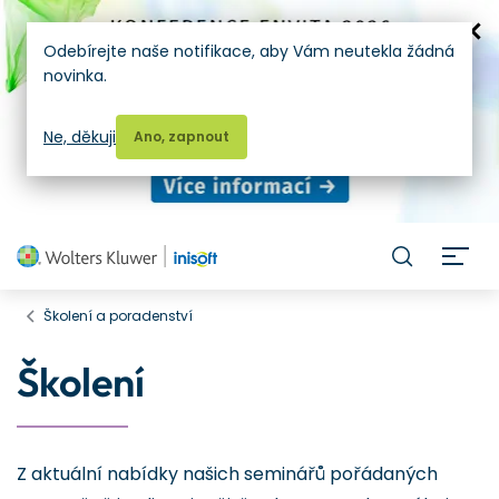
Odebírejte naše notifikace, aby Vám neutekla žádná
novinka.
Ne, děkuji
Ano, zapnout
H
Školení a poradenství
Školení
Z aktuální nabídky našich seminářů pořádaných