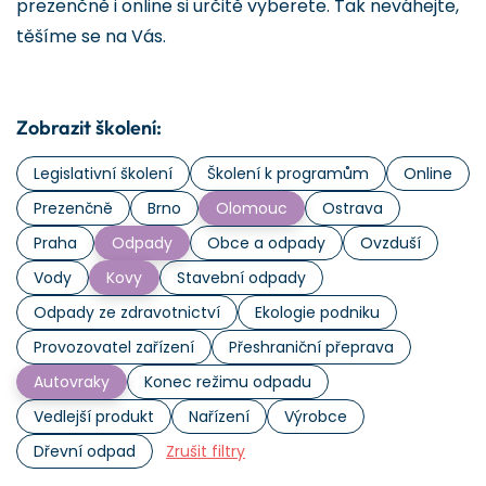
prezenčně i online si určitě vyberete. Tak neváhejte,
těšíme se na Vás.
Zobrazit školení:
Legislativní školení
Školení k programům
Online
Prezenčně
Brno
Olomouc
Ostrava
Praha
Odpady
Obce a odpady
Ovzduší
Vody
Kovy
Stavební odpady
Odpady ze zdravotnictví
Ekologie podniku
Provozovatel zařízení
Přeshraniční přeprava
Autovraky
Konec režimu odpadu
Vedlejší produkt
Nařízení
Výrobce
Dřevní odpad
Zrušit filtry