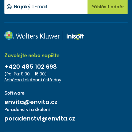
Přihlásit odběr
Zavolejte nebo napište
+420 485 102 698
(Po-Pa: 8.00 – 16.00)
Schéma telefonní ústředny
Software
envita@envita.cz
Poradenství a školení
poradenstvi@envita.cz