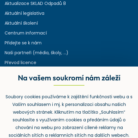
Aktualizace SKLAD Odpadů 8
Aktuální legislativa
Aktuální školení
Centrum informací
Přidejte se k nám
Naši partneři (média, školy, ...)
Převod licence
Reference
Na vašem soukromí nám záleží
Rejstřík používaných zkratek v odpadech
HW & SW požadavky pro náš IS
Soubory cookies používáme k zajištění funkčnosti webu a s
Zpětný odběr
Vaším souhlasem i mj. k personalizaci obsahu našich
webových stránek. Kliknutím na tlačítko „Souhlasím“
souhlasíte s využívaním cookies a předáním údajů o
chování na webu pro zobrazení cílené reklamy na
sociálních sítích a reklamních sítích na dalších webech.