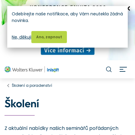
Odebírejte naše notifikace, aby Vám neutekla žádná
novinka.
Ne, děkuji
Ano, zapnout
H
Školení a poradenství
Školení
Z aktuální nabídky našich seminářů pořádaných