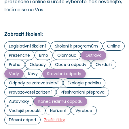
prezenčně i online si určitě vyberete. Tak neváhejte,
těšíme se na Vás.
Zobrazit školení:
Legislativní školení
Školení k programům
Online
Prezenčně
Brno
Olomouc
Ostrava
Praha
Odpady
Obce a odpady
Ovzduší
Vody
Kovy
Stavební odpady
Odpady ze zdravotnictví
Ekologie podniku
Provozovatel zařízení
Přeshraniční přeprava
Autovraky
Konec režimu odpadu
Vedlejší produkt
Nařízení
Výrobce
Dřevní odpad
Zrušit filtry