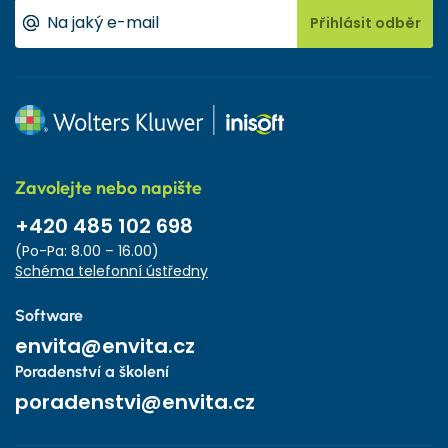
Přihlásit odběr
Zavolejte nebo napište
+420 485 102 698
(Po-Pa: 8.00 – 16.00)
Schéma telefonní ústředny
Software
envita@envita.cz
Poradenství a školení
poradenstvi@envita.cz