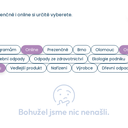
čně i online si určitě vyberete.
rogramům
Online
Prezenčně
Brno
Olomouc
Os
ební odpady
Odpady ze zdravotnictví
Ekologie podniku
u
Vedlejší produkt
Nařízení
Výrobce
Dřevní odpa
Bohužel jsme nic nenašli.