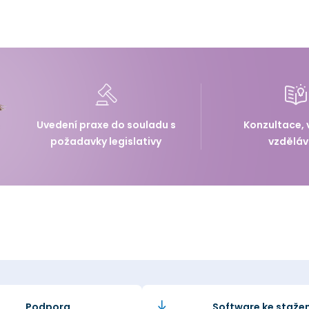
Uvedení praxe do souladu s
Konzultace, 
požadavky legislativy
vzděláv
Podpora
Software ke stažen