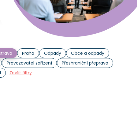
trava
Praha
Odpady
Obce a odpady
Provozovatel zařízení
Přeshraniční přeprava
d
Zrušit filtry