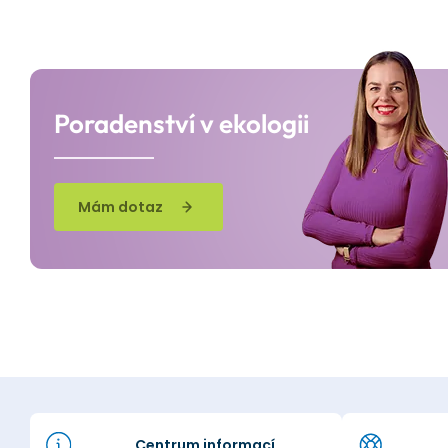
Poradenství v ekologii
Mám dotaz
Centrum informací