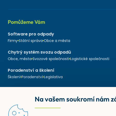
Pomůžeme Vám
Software pro odpady
Firmy
Státní správa
Obce a města
Chytrý systém svozu odpadů
Obce, města
Svozové společnosti
Logistické společnosti
Poradenství a školení
Školení
Poradenství
Legislativa
Na vašem soukromí nám zá