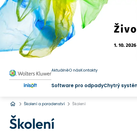
Aktuálně
O nás
Kontakty
Software pro odpady
Chytrý systé
Úvod
Školení a poradenství
Školení
Školení