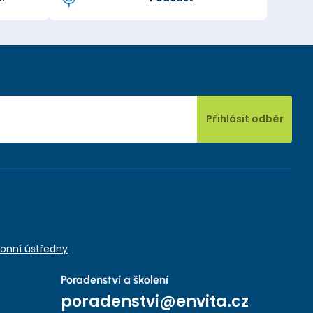
Přihlásit odběr
onní ústředny
Poradenství a školení
poradenstvi@envita.cz