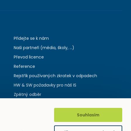
Přidejte se k nám
Naši partneři (média, školy, ...)
Převod licence
Reference
Rejstřík používaných zkratek v odpadech
HW & SW požadavky pro náš IS
Zpětný odběr
Souhlasím