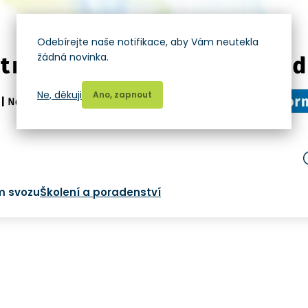
Odebírejte naše notifikace, aby Vám neutekla
žádná novinka.
Ne, děkuji
Ano, zapnout
m svozu
Školení a poradenství