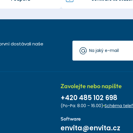
první dostávali naše
Zavolejte nebo napište
+420 485 102 698
(Po-Pa: 8.00 – 16.00)
Schéma telef
Software
envita@envita.cz