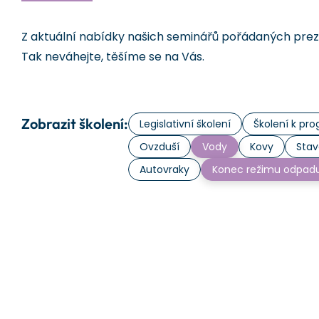
Z aktuální nabídky našich seminářů pořádaných prezen
Tak neváhejte, těšíme se na Vás.
Zobrazit školení:
Legislativní školení
Školení k p
Ovzduší
Vody
Kovy
Stav
Autovraky
Konec režimu odpad