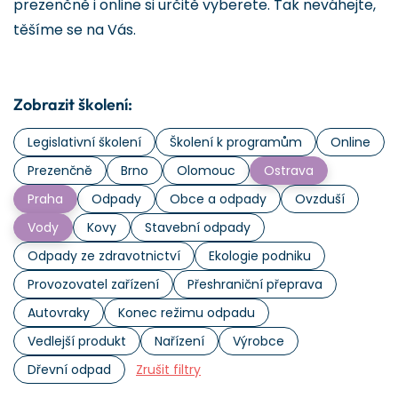
prezenčně i online si určitě vyberete. Tak neváhejte,
těšíme se na Vás.
Zobrazit školení:
Legislativní školení
Školení k programům
Online
Prezenčně
Brno
Olomouc
Ostrava
Praha
Odpady
Obce a odpady
Ovzduší
Vody
Kovy
Stavební odpady
Odpady ze zdravotnictví
Ekologie podniku
Provozovatel zařízení
Přeshraniční přeprava
Autovraky
Konec režimu odpadu
Vedlejší produkt
Nařízení
Výrobce
Dřevní odpad
Zrušit filtry