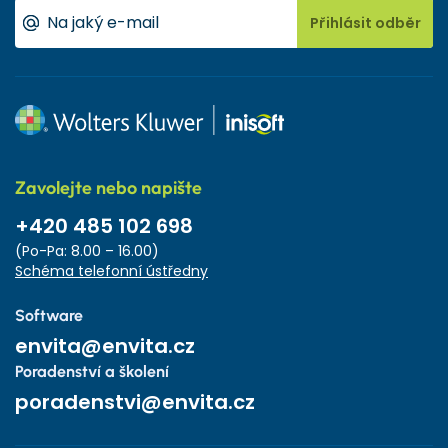
Přihlásit odběr
Zavolejte nebo napište
+420 485 102 698
(Po-Pa: 8.00 – 16.00)
Schéma telefonní ústředny
Software
envita@envita.cz
Poradenství a školení
poradenstvi@envita.cz