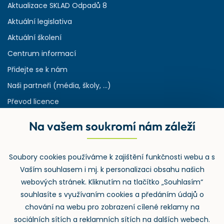
Aktualizace SKLAD Odpadů 8
Aktuální legislativa
Aktuální školení
Centrum informací
Přidejte se k nám
Naši partneři (média, školy, ...)
Převod licence
Reference
Na vašem soukromí nám záleží
Rejstřík používaných zkratek v odpadech
HW & SW požadavky pro náš IS
Soubory cookies používáme k zajištění funkčnosti webu a s
Zpětný odběr
Vaším souhlasem i mj. k personalizaci obsahu našich
webových stránek. Kliknutím na tlačítko „Souhlasím“
souhlasíte s využívaním cookies a předáním údajů o
chování na webu pro zobrazení cílené reklamy na
sociálních sítích a reklamních sítích na dalších webech.