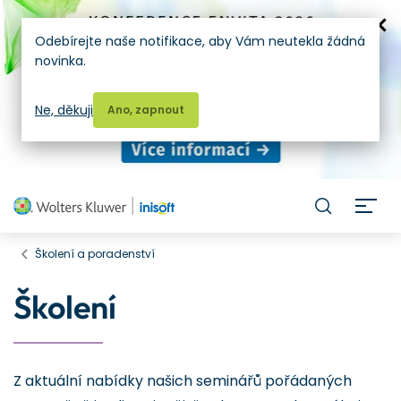
Odebírejte naše notifikace, aby Vám neutekla žádná
novinka.
Ne, děkuji
Ano, zapnout
H
Školení a poradenství
Školení
Z aktuální nabídky našich seminářů pořádaných