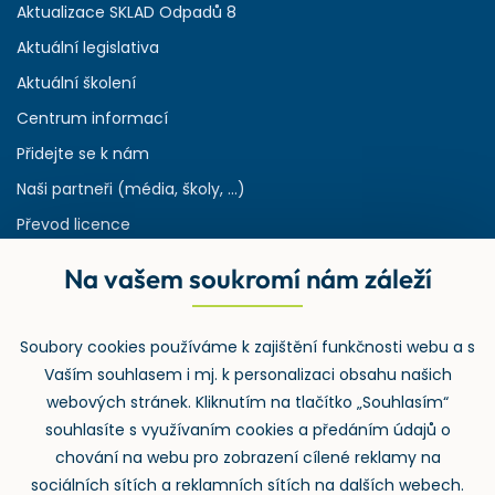
Aktualizace SKLAD Odpadů 8
Aktuální legislativa
Aktuální školení
Centrum informací
Přidejte se k nám
Naši partneři (média, školy, ...)
Převod licence
Reference
Na vašem soukromí nám záleží
Rejstřík používaných zkratek v odpadech
HW & SW požadavky pro náš IS
Soubory cookies používáme k zajištění funkčnosti webu a s
Zpětný odběr
Vaším souhlasem i mj. k personalizaci obsahu našich
webových stránek. Kliknutím na tlačítko „Souhlasím“
souhlasíte s využívaním cookies a předáním údajů o
chování na webu pro zobrazení cílené reklamy na
sociálních sítích a reklamních sítích na dalších webech.