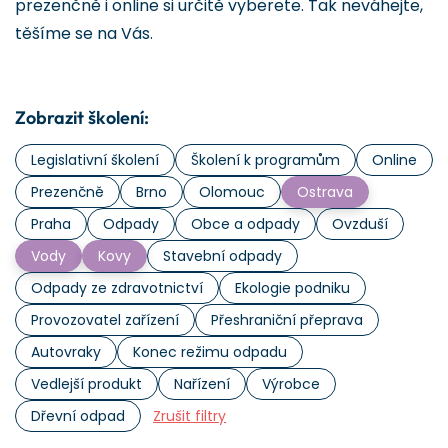
prezenčně i online si určitě vyberete. Tak neváhejte,
těšíme se na Vás.
Zobrazit školení:
Legislativní školení
Školení k programům
Online
Prezenčně
Brno
Olomouc
Ostrava
Praha
Odpady
Obce a odpady
Ovzduší
Vody
Kovy
Stavební odpady
Odpady ze zdravotnictví
Ekologie podniku
Provozovatel zařízení
Přeshraniční přeprava
Autovraky
Konec režimu odpadu
Vedlejší produkt
Nařízení
Výrobce
Dřevní odpad
Zrušit filtry