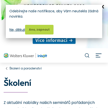
Odebírejte naše notifikace, aby Vám neutekla žádná
novinka.
Ne, děkuji
Ano, zapnout
H
Školení a poradenství
Školení
Z aktuální nabídky našich seminářů pořádaných