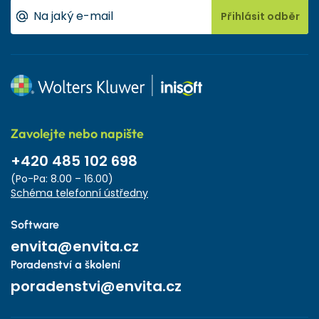
Přihlásit odběr
Zavolejte nebo napište
+420 485 102 698
(Po-Pa: 8.00 – 16.00)
Schéma telefonní ústředny
Software
envita@envita.cz
Poradenství a školení
poradenstvi@envita.cz