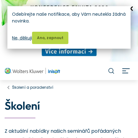
Odebírejte naše notifikace, aby Vám neutekla žádná
novinka.
Ne, děkuji
Ano, zapnout
H
Školení a poradenství
Školení
Z aktuální nabídky našich seminářů pořádaných