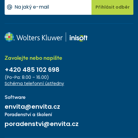
Přihlásit odběr
Zavolejte nebo napište
+420 485 102 698
(Po-Pa: 8.00 – 16.00)
Schéma telefonní ústředny
Software
envita@envita.cz
Poradenství a školení
poradenstvi@envita.cz