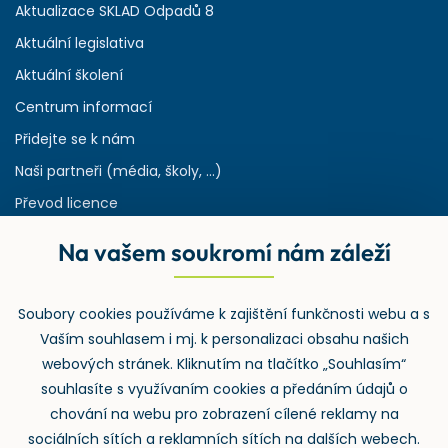
Aktualizace SKLAD Odpadů 8
Aktuální legislativa
Aktuální školení
Centrum informací
Přidejte se k nám
Naši partneři (média, školy, ...)
Převod licence
Reference
Na vašem soukromí nám záleží
Rejstřík používaných zkratek v odpadech
HW & SW požadavky pro náš IS
Soubory cookies používáme k zajištění funkčnosti webu a s
Zpětný odběr
Vaším souhlasem i mj. k personalizaci obsahu našich
webových stránek. Kliknutím na tlačítko „Souhlasím“
souhlasíte s využívaním cookies a předáním údajů o
chování na webu pro zobrazení cílené reklamy na
sociálních sítích a reklamních sítích na dalších webech.