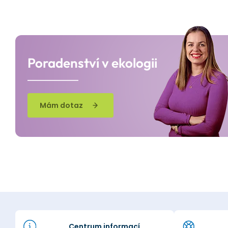
Poradenství v ekologii
Mám dotaz
Centrum informací