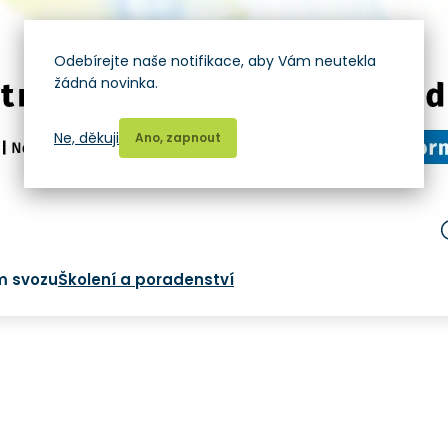
Odebírejte naše notifikace, aby Vám neutekla
žádná novinka.
Ne, děkuji
Ano, zapnout
m svozu
Školení a poradenství