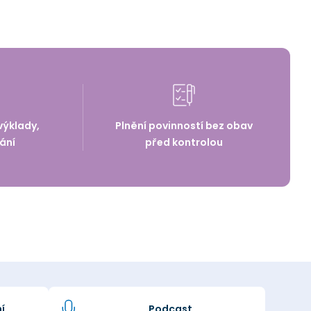
výklady,
Plnění povinností bez obav
ání
před kontrolou
í
Podcast