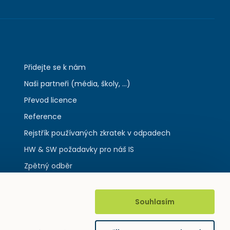
Přidejte se k nám
Naši partneři (média, školy, ...)
Převod licence
Reference
Rejstřík používaných zkratek v odpadech
HW & SW požadavky pro náš IS
Zpětný odběr
Souhlasím