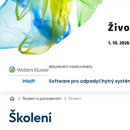
Aktuálně
O nás
Kontakty
Software pro odpady
Chytrý systé
Úvod
Školení a poradenství
Školení
Školení