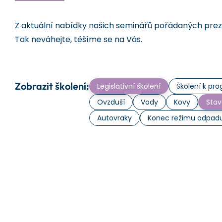
Z aktuální nabídky našich seminářů pořádaných prezen
Tak neváhejte, těšíme se na Vás.
Zobrazit školení:
Legislativní školení
Školení k p
Ovzduší
Vody
Kovy
Stav
Autovraky
Konec režimu odpad