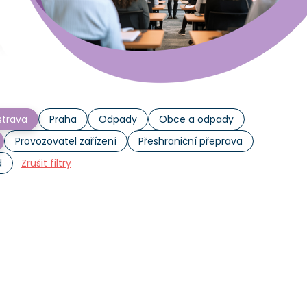
trava
Praha
Odpady
Obce a odpady
Provozovatel zařízení
Přeshraniční přeprava
d
Zrušit filtry