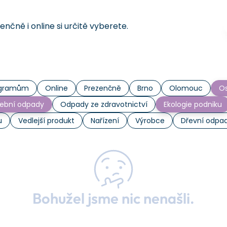
čně i online si určitě vyberete.
rogramům
Online
Prezenčně
Brno
Olomouc
Os
ební odpady
Odpady ze zdravotnictví
Ekologie podniku
u
Vedlejší produkt
Nařízení
Výrobce
Dřevní odpa
Bohužel jsme nic nenašli.