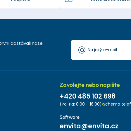
první dostávali naše
Zavolejte nebo napište
+420 485 102 698
(Po-Pa: 8.00 – 16.00)
Schéma telef
Software
envita@envita.cz