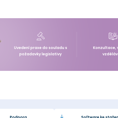
Uvedení praxe do souladu s
Konzultace, 
požadavky legislativy
vzděláv
Podpora
Software ke stažen