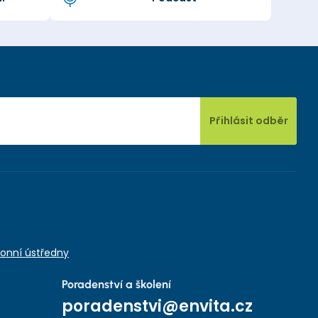
Přihlásit odběr
onní ústředny
Poradenství a školení
poradenstvi@envita.cz