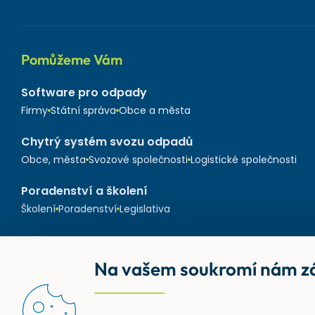
Pomůžeme Vám
Software pro odpady
Firmy
Státní správa
Obce a města
Chytrý systém svozu odpadů
Obce, města
Svozové společnosti
Logistické společnosti
Poradenství a školení
Školení
Poradenství
Legislativa
Na vašem soukromí nám zá