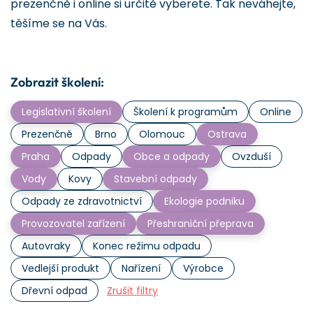
prezenčně i online si určitě vyberete. Tak neváhejte,
těšíme se na Vás.
Zobrazit školení:
Legislativní školení
Školení k programům
Online
Prezenčně
Brno
Olomouc
Ostrava
Praha
Odpady
Obce a odpady
Ovzduší
Vody
Kovy
Stavební odpady
Odpady ze zdravotnictví
Ekologie podniku
Provozovatel zařízení
Přeshraniční přeprava
Autovraky
Konec režimu odpadu
Vedlejší produkt
Nařízení
Výrobce
Dřevní odpad
Zrušit filtry