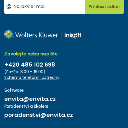
Přihlásit odběr
Zavolejte nebo napište
+420 485 102 698
(Po-Pa: 8.00 – 16.00)
Schéma telefonní ústředny
Software
envita@envita.cz
Poradenství a školení
poradenstvi@envita.cz