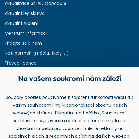
Aktualizace SKLAD Odpadů 8
Aktuální legislativa
Aktuální školení
Centrum informací
Přidejte se k nám
Naši partneři (média, školy, ...)
Převod licence
Reference
Na vašem soukromí nám záleží
Rejstřík používaných zkratek v odpadech
HW & SW požadavky pro náš IS
Soubory cookies používáme k zajištění funkčnosti webu a s
Zpětný odběr
Vaším souhlasem i mj. k personalizaci obsahu našich
webových stránek. Kliknutím na tlačítko „Souhlasím“
souhlasíte s využívaním cookies a předáním údajů o
chování na webu pro zobrazení cílené reklamy na
sociálních sítích a reklamních sítích na dalších webech.