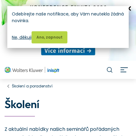
Odebírejte naše notifikace, aby Vám neutekla žádná
novinka.
Ne, děkuji
Ano, zapnout
H
Školení a poradenství
Školení
Z aktuální nabídky našich seminářů pořádaných