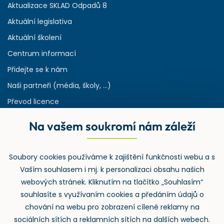
Aktualizace SKLAD Odpadů 8
Aktuální legislativa
Aktuální školení
Centrum informací
Přidejte se k nám
Naši partneři (média, školy, ...)
Převod licence
Reference
Na vašem soukromí nám záleží
Rejstřík používaných zkratek v odpadech
HW & SW požadavky pro náš IS
Soubory cookies používáme k zajištění funkčnosti webu a s
Zpětný odběr
Vaším souhlasem i mj. k personalizaci obsahu našich
webových stránek. Kliknutím na tlačítko „Souhlasím“
souhlasíte s využívaním cookies a předáním údajů o
chování na webu pro zobrazení cílené reklamy na
sociálních sítích a reklamních sítích na dalších webech.