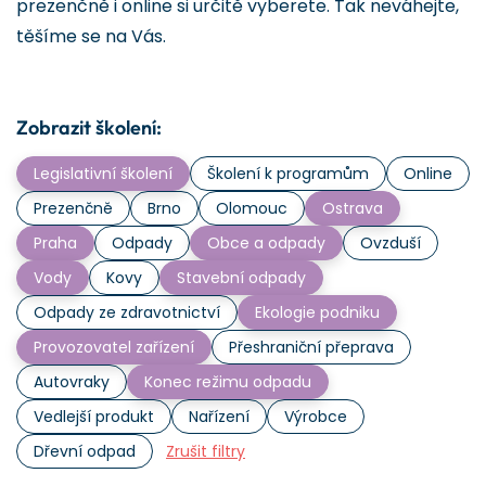
prezenčně i online si určitě vyberete. Tak neváhejte,
těšíme se na Vás.
Zobrazit školení:
Legislativní školení
Školení k programům
Online
Prezenčně
Brno
Olomouc
Ostrava
Praha
Odpady
Obce a odpady
Ovzduší
Vody
Kovy
Stavební odpady
Odpady ze zdravotnictví
Ekologie podniku
Provozovatel zařízení
Přeshraniční přeprava
Autovraky
Konec režimu odpadu
Vedlejší produkt
Nařízení
Výrobce
Dřevní odpad
Zrušit filtry