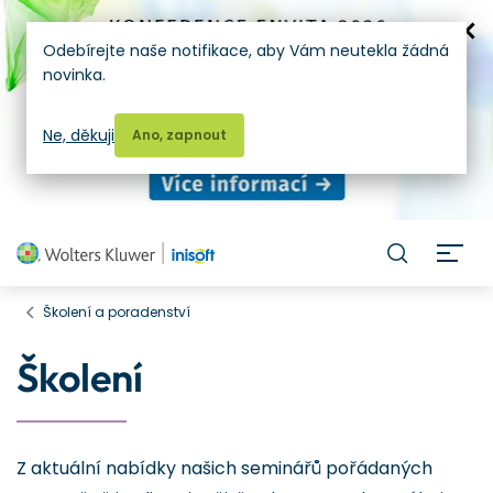
Odebírejte naše notifikace, aby Vám neutekla žádná
novinka.
Ne, děkuji
Ano, zapnout
H
Školení a poradenství
Školení
Z aktuální nabídky našich seminářů pořádaných