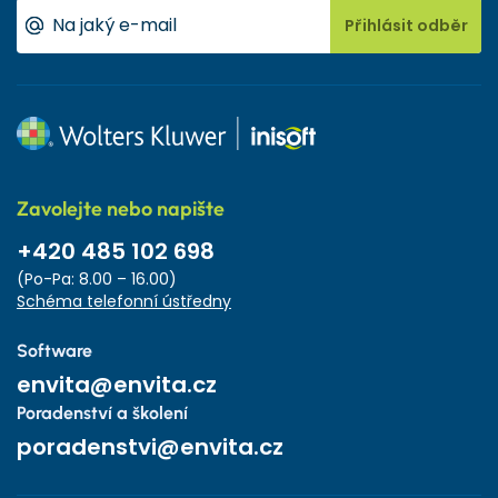
Přihlásit odběr
Zavolejte nebo napište
+420 485 102 698
(Po-Pa: 8.00 – 16.00)
Schéma telefonní ústředny
Software
envita@envita.cz
Poradenství a školení
poradenstvi@envita.cz