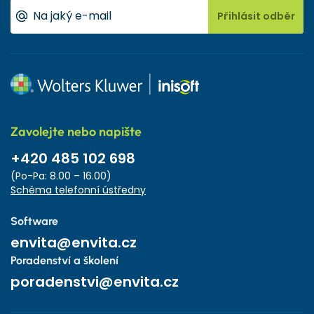
Přihlásit odběr
Zavolejte nebo napište
+420 485 102 698
(Po-Pa: 8.00 – 16.00)
Schéma telefonní ústředny
Software
envita@envita.cz
Poradenství a školení
poradenstvi@envita.cz