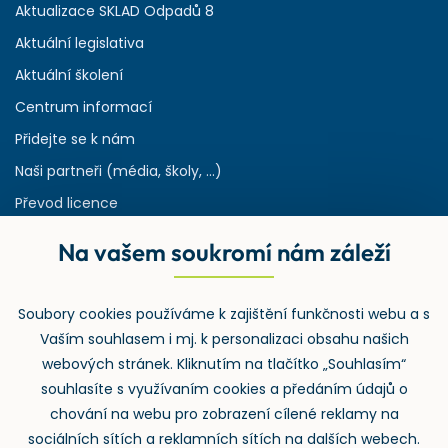
Aktualizace SKLAD Odpadů 8
Aktuální legislativa
Aktuální školení
Centrum informací
Přidejte se k nám
Naši partneři (média, školy, ...)
Převod licence
Reference
Na vašem soukromí nám záleží
Rejstřík používaných zkratek v odpadech
HW & SW požadavky pro náš IS
Soubory cookies používáme k zajištění funkčnosti webu a s
Zpětný odběr
Vaším souhlasem i mj. k personalizaci obsahu našich
webových stránek. Kliknutím na tlačítko „Souhlasím“
souhlasíte s využívaním cookies a předáním údajů o
chování na webu pro zobrazení cílené reklamy na
sociálních sítích a reklamních sítích na dalších webech.