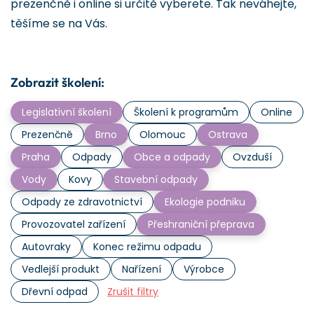
prezenčně i online si určitě vyberete. Tak neváhejte,
těšíme se na Vás.
Zobrazit školení:
Legislativní školení
Školení k programům
Online
Prezenčně
Brno
Olomouc
Ostrava
Praha
Odpady
Obce a odpady
Ovzduší
Vody
Kovy
Stavební odpady
Odpady ze zdravotnictví
Ekologie podniku
Provozovatel zařízení
Přeshraniční přeprava
Autovraky
Konec režimu odpadu
Vedlejší produkt
Nařízení
Výrobce
Dřevní odpad
Zrušit filtry