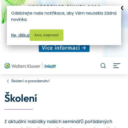
Odebírejte naše notifikace, aby Vám neutekla žádná
novinka.
Ne, děkuji
Ano, zapnout
H
Školení a poradenství
Školení
Z aktuální nabídky našich seminářů pořádaných