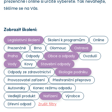
prezenčně i online si určitě vyberete. Tak neváhejte,
těšíme se na Vás.
Zobrazit školení:
Legislativní školení
Školení k programům
Online
Prezenčně
Brno
Olomouc
Ostrava
Praha
Odpady
Obce a odpady
Ovzduší
Vody
Kovy
Stavební odpady
Odpady ze zdravotnictví
Ekologie podniku
Provozovatel zařízení
Přeshraniční přeprava
Autovraky
Konec režimu odpadu
Vedlejší produkt
Nařízení
Výrobce
Dřevní odpad
Zrušit filtry