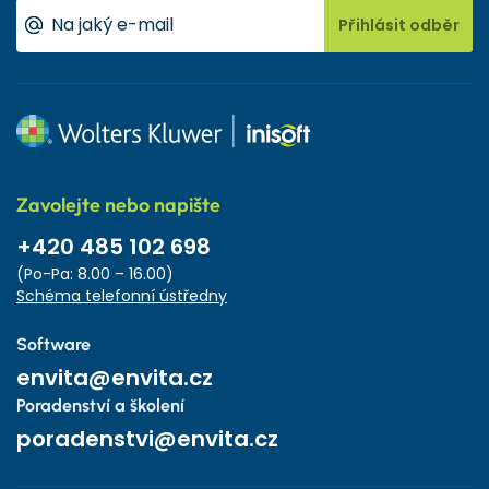
Přihlásit odběr
Zavolejte nebo napište
+420 485 102 698
(Po-Pa: 8.00 – 16.00)
Schéma telefonní ústředny
Software
envita@envita.cz
Poradenství a školení
poradenstvi@envita.cz