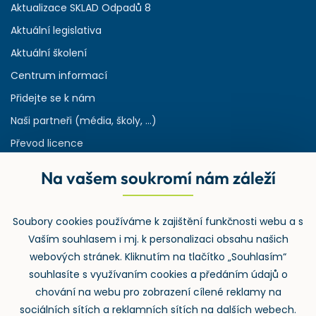
Aktualizace SKLAD Odpadů 8
Aktuální legislativa
Aktuální školení
Centrum informací
Přidejte se k nám
Naši partneři (média, školy, ...)
Převod licence
Reference
Na vašem soukromí nám záleží
Rejstřík používaných zkratek v odpadech
HW & SW požadavky pro náš IS
Soubory cookies používáme k zajištění funkčnosti webu a s
Zpětný odběr
Vaším souhlasem i mj. k personalizaci obsahu našich
webových stránek. Kliknutím na tlačítko „Souhlasím“
souhlasíte s využívaním cookies a předáním údajů o
chování na webu pro zobrazení cílené reklamy na
sociálních sítích a reklamních sítích na dalších webech.