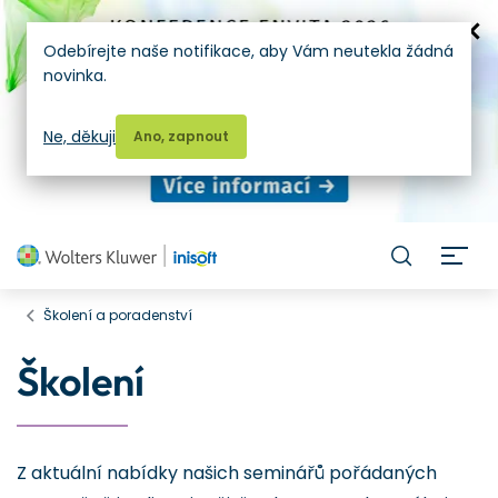
Odebírejte naše notifikace, aby Vám neutekla žádná
novinka.
Ne, děkuji
Ano, zapnout
H
Školení a poradenství
Školení
Z aktuální nabídky našich seminářů pořádaných