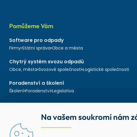
Pomůžeme Vám
Software pro odpady
Firmy
Státní správa
Obce a města
Chytrý systém svozu odpadů
Obce, města
Svozové společnosti
Logistické společnosti
Poradenství a školení
Školení
Poradenství
Legislativa
Na vašem soukromí nám zá