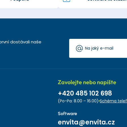
první dostávali naše
Zavolejte nebo napište
+420 485 102 698
(Po-Pa: 8.00 – 16.00)
Schéma telef
Software
envita@envita.cz