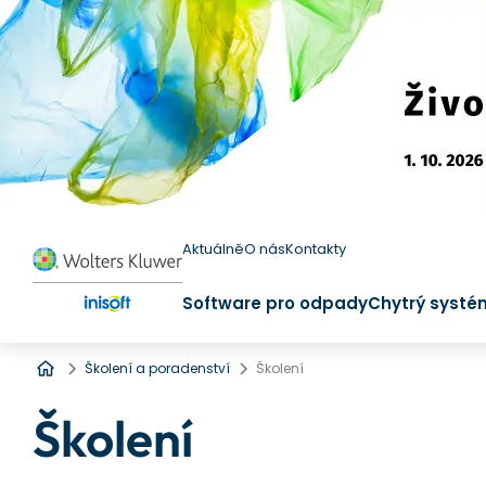
Aktuálně
O nás
Kontakty
Software pro odpady
Chytrý systé
Úvod
Školení a poradenství
Školení
Školení