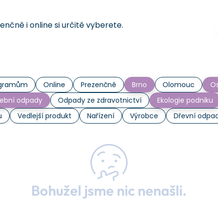
čně i online si určitě vyberete.
rogramům
Online
Prezenčně
Brno
Olomouc
Os
ební odpady
Odpady ze zdravotnictví
Ekologie podniku
u
Vedlejší produkt
Nařízení
Výrobce
Dřevní odpa
Bohužel jsme nic nenašli.