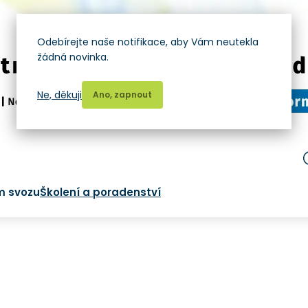
Odebírejte naše notifikace, aby Vám neutekla
žádná novinka.
Ne, děkuji
Ano, zapnout
m svozu
Školení a poradenství