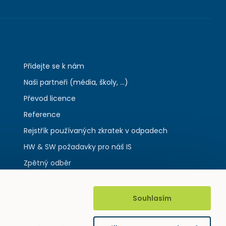
Přidejte se k nám
Naši partneři (média, školy, ...)
Převod licence
Reference
Rejstřík používaných zkratek v odpadech
HW & SW požadavky pro náš IS
Zpětný odběr
Souhlasím