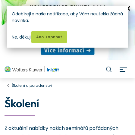
Odebírejte naše notifikace, aby Vám neutekla žádná
novinka.
Ne, děkuji
Ano, zapnout
H
Školení a poradenství
Školení
Z aktuální nabídky našich seminářů pořádaných