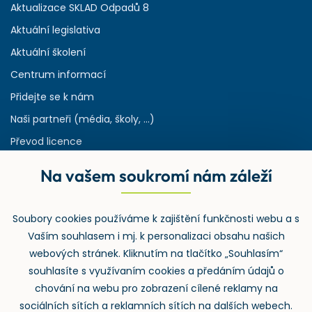
Aktualizace SKLAD Odpadů 8
Aktuální legislativa
Aktuální školení
Centrum informací
Přidejte se k nám
Naši partneři (média, školy, ...)
Převod licence
Reference
Na vašem soukromí nám záleží
Rejstřík používaných zkratek v odpadech
HW & SW požadavky pro náš IS
Soubory cookies používáme k zajištění funkčnosti webu a s
Zpětný odběr
Vaším souhlasem i mj. k personalizaci obsahu našich
webových stránek. Kliknutím na tlačítko „Souhlasím“
souhlasíte s využívaním cookies a předáním údajů o
chování na webu pro zobrazení cílené reklamy na
sociálních sítích a reklamních sítích na dalších webech.