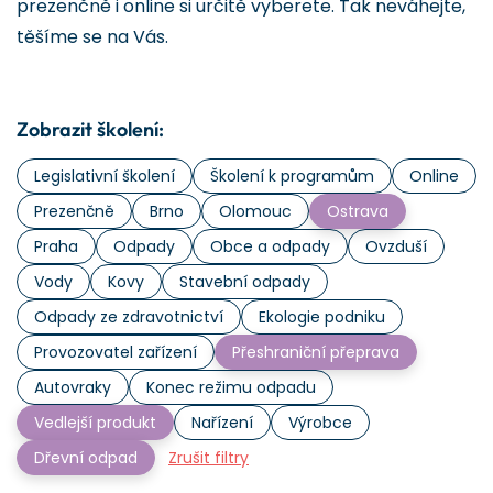
prezenčně i online si určitě vyberete. Tak neváhejte,
těšíme se na Vás.
Zobrazit školení:
Legislativní školení
Školení k programům
Online
Prezenčně
Brno
Olomouc
Ostrava
Praha
Odpady
Obce a odpady
Ovzduší
Vody
Kovy
Stavební odpady
Odpady ze zdravotnictví
Ekologie podniku
Provozovatel zařízení
Přeshraniční přeprava
Autovraky
Konec režimu odpadu
Vedlejší produkt
Nařízení
Výrobce
Dřevní odpad
Zrušit filtry