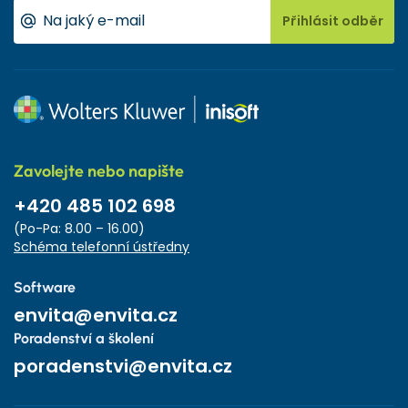
Přihlásit odběr
Zavolejte nebo napište
+420 485 102 698
(Po-Pa: 8.00 – 16.00)
Schéma telefonní ústředny
Software
envita@envita.cz
Poradenství a školení
poradenstvi@envita.cz