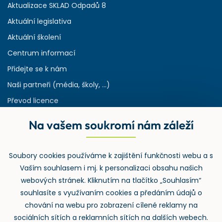
Aktualizace SKLAD Odpadů 8
Aktuální legislativa
Aktuální školení
Centrum informací
Přidejte se k nám
Naši partneři (média, školy, ...)
Převod licence
Reference
Na vašem soukromí nám záleží
Rejstřík používaných zkratek v odpadech
HW & SW požadavky pro náš IS
Soubory cookies používáme k zajištění funkčnosti webu a s
Zpětný odběr
Vaším souhlasem i mj. k personalizaci obsahu našich
webových stránek. Kliknutím na tlačítko „Souhlasím“
souhlasíte s využívaním cookies a předáním údajů o
chování na webu pro zobrazení cílené reklamy na
sociálních sítích a reklamních sítích na dalších webech.