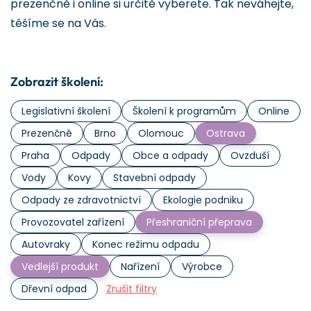
prezenčně i online si určitě vyberete. Tak neváhejte,
těšíme se na Vás.
Zobrazit školení:
Legislativní školení
Školení k programům
Online
Prezenčně
Brno
Olomouc
Ostrava
Praha
Odpady
Obce a odpady
Ovzduší
Vody
Kovy
Stavební odpady
Odpady ze zdravotnictví
Ekologie podniku
Provozovatel zařízení
Přeshraniční přeprava
Autovraky
Konec režimu odpadu
Vedlejší produkt
Nařízení
Výrobce
Dřevní odpad
Zrušit filtry