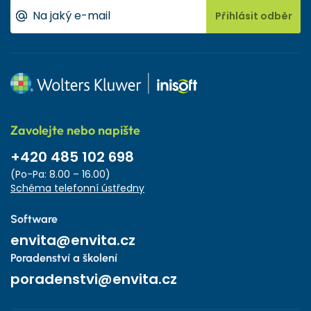
Přihlásit odběr
Zavolejte nebo napište
+420 485 102 698
(Po-Pa: 8.00 – 16.00)
Schéma telefonní ústředny
Software
envita@envita.cz
Poradenství a školení
poradenstvi@envita.cz