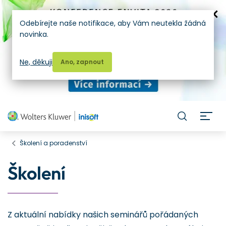
Odebírejte naše notifikace, aby Vám neutekla žádná
novinka.
Ne, děkuji
Ano, zapnout
H
Školení a poradenství
Školení
Z aktuální nabídky našich seminářů pořádaných