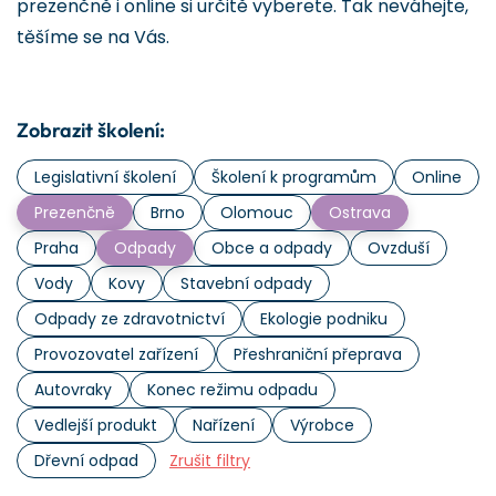
prezenčně i online si určitě vyberete. Tak neváhejte,
těšíme se na Vás.
Zobrazit školení:
Legislativní školení
Školení k programům
Online
Prezenčně
Brno
Olomouc
Ostrava
Praha
Odpady
Obce a odpady
Ovzduší
Vody
Kovy
Stavební odpady
Odpady ze zdravotnictví
Ekologie podniku
Provozovatel zařízení
Přeshraniční přeprava
Autovraky
Konec režimu odpadu
Vedlejší produkt
Nařízení
Výrobce
Dřevní odpad
Zrušit filtry