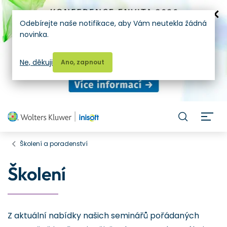
Odebírejte naše notifikace, aby Vám neutekla žádná
novinka.
Ne, děkuji
Ano, zapnout
H
Školení a poradenství
Školení
Z aktuální nabídky našich seminářů pořádaných