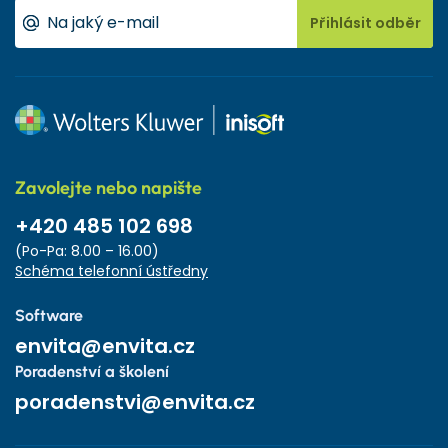
Přihlásit odběr
Zavolejte nebo napište
+420 485 102 698
(Po-Pa: 8.00 – 16.00)
Schéma telefonní ústředny
Software
envita@envita.cz
Poradenství a školení
poradenstvi@envita.cz