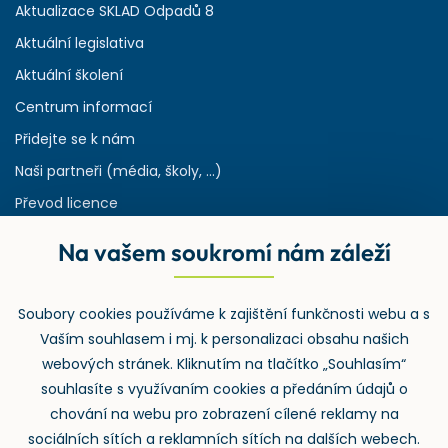
Aktualizace SKLAD Odpadů 8
Aktuální legislativa
Aktuální školení
Centrum informací
Přidejte se k nám
Naši partneři (média, školy, ...)
Převod licence
Reference
Na vašem soukromí nám záleží
Rejstřík používaných zkratek v odpadech
HW & SW požadavky pro náš IS
Soubory cookies používáme k zajištění funkčnosti webu a s
Zpětný odběr
Vaším souhlasem i mj. k personalizaci obsahu našich
webových stránek. Kliknutím na tlačítko „Souhlasím“
souhlasíte s využívaním cookies a předáním údajů o
chování na webu pro zobrazení cílené reklamy na
sociálních sítích a reklamních sítích na dalších webech.