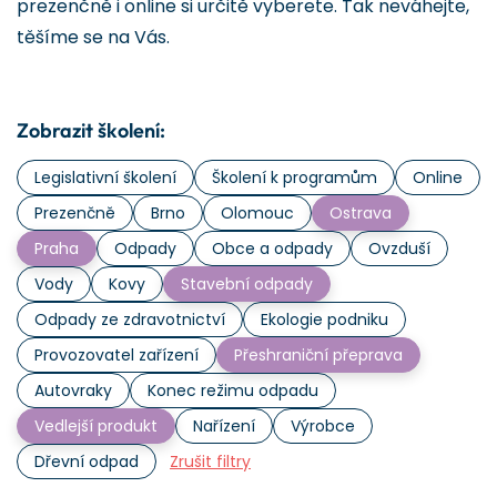
prezenčně i online si určitě vyberete. Tak neváhejte,
těšíme se na Vás.
Zobrazit školení:
Legislativní školení
Školení k programům
Online
Prezenčně
Brno
Olomouc
Ostrava
Praha
Odpady
Obce a odpady
Ovzduší
Vody
Kovy
Stavební odpady
Odpady ze zdravotnictví
Ekologie podniku
Provozovatel zařízení
Přeshraniční přeprava
Autovraky
Konec režimu odpadu
Vedlejší produkt
Nařízení
Výrobce
Dřevní odpad
Zrušit filtry