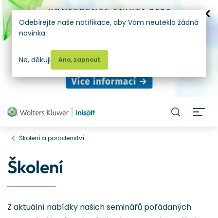
Odebírejte naše notifikace, aby Vám neutekla žádná
novinka.
Ne, děkuji
Ano, zapnout
H
Školení a poradenství
Školení
Z aktuální nabídky našich seminářů pořádaných