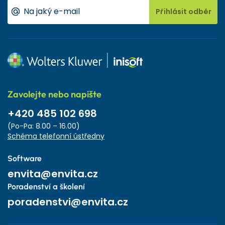
Přihlásit odběr
Zavolejte nebo napište
+420 485 102 698
(Po-Pa: 8.00 – 16.00)
Schéma telefonní ústředny
Software
envita@envita.cz
Poradenství a školení
poradenstvi@envita.cz