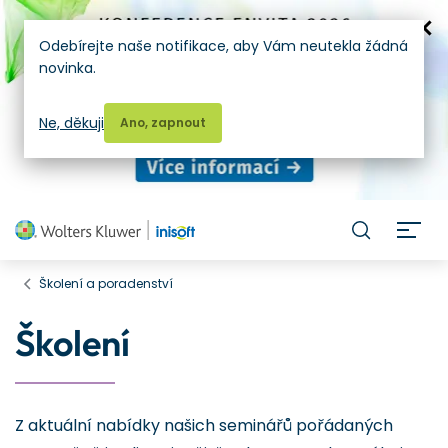
Odebírejte naše notifikace, aby Vám neutekla žádná
novinka.
Ne, děkuji
Ano, zapnout
H
Školení a poradenství
Školení
Z aktuální nabídky našich seminářů pořádaných