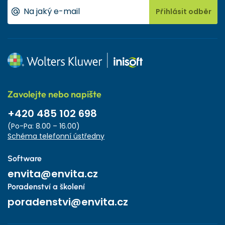
Přihlásit odběr
Zavolejte nebo napište
+420 485 102 698
(Po-Pa: 8.00 – 16.00)
Schéma telefonní ústředny
Software
envita@envita.cz
Poradenství a školení
poradenstvi@envita.cz