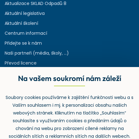
Aktualizace SKLAD Odpadů 8
Aktuální legislativa
Aktuální školení
Centrum informací
Přidejte se k nám
Naši partneři (média, školy, ...)
Převod licence
Reference
Na vašem soukromí nám záleží
Rejstřík používaných zkratek v odpadech
HW & SW požadavky pro náš IS
Soubory cookies používáme k zajištění funkčnosti webu a s
Zpětný odběr
Vaším souhlasem i mj. k personalizaci obsahu našich
webových stránek. Kliknutím na tlačítko „Souhlasím“
souhlasíte s využívaním cookies a předáním údajů o
chování na webu pro zobrazení cílené reklamy na
sociálních sítích a reklamních sítích na dalších webech.