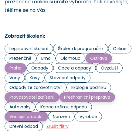
prezenčně i online si určitě vyberete. Tak neváhejte,
těšíme se na Vás.
Zobrazit školení:
Legislativní školení
Školení k programům
Online
Prezenčně
Brno
Olomouc
Ostrava
Praha
Odpady
Obce a odpady
Ovzduší
Vody
Kovy
Stavební odpady
Odpady ze zdravotnictví
Ekologie podniku
Provozovatel zařízení
Přeshraniční přeprava
Autovraky
Konec režimu odpadu
Vedlejší produkt
Nařízení
Výrobce
Dřevní odpad
Zrušit filtry