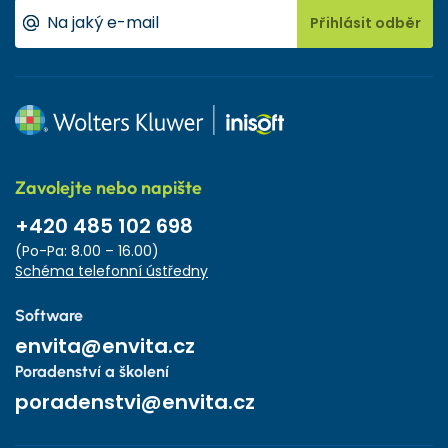
Přihlásit odběr
Zavolejte nebo napište
+420 485 102 698
(Po-Pa: 8.00 – 16.00)
Schéma telefonní ústředny
Software
envita@envita.cz
Poradenství a školení
poradenstvi@envita.cz