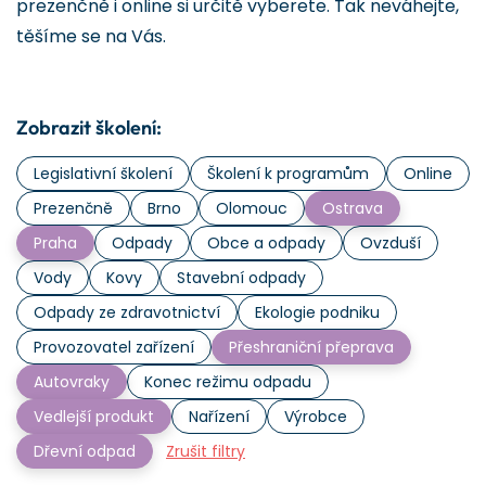
prezenčně i online si určitě vyberete. Tak neváhejte,
těšíme se na Vás.
Zobrazit školení:
Legislativní školení
Školení k programům
Online
Prezenčně
Brno
Olomouc
Ostrava
Praha
Odpady
Obce a odpady
Ovzduší
Vody
Kovy
Stavební odpady
Odpady ze zdravotnictví
Ekologie podniku
Provozovatel zařízení
Přeshraniční přeprava
Autovraky
Konec režimu odpadu
Vedlejší produkt
Nařízení
Výrobce
Dřevní odpad
Zrušit filtry