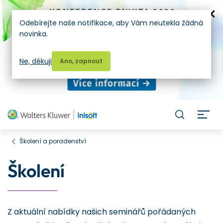
Odebírejte naše notifikace, aby Vám neutekla žádná
novinka.
Ne, děkuji
Ano, zapnout
H
Školení a poradenství
Školení
Z aktuální nabídky našich seminářů pořádaných