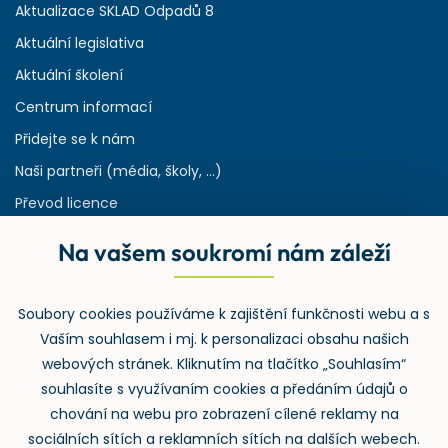
Aktualizace SKLAD Odpadů 8
Aktuální legislativa
Aktuální školení
Centrum informací
Přidejte se k nám
Naši partneři (média, školy, ...)
Převod licence
Reference
Na vašem soukromí nám záleží
Rejstřík používaných zkratek v odpadech
HW & SW požadavky pro náš IS
Soubory cookies používáme k zajištění funkčnosti webu a s
Zpětný odběr
Vaším souhlasem i mj. k personalizaci obsahu našich
webových stránek. Kliknutím na tlačítko „Souhlasím“
souhlasíte s využívaním cookies a předáním údajů o
chování na webu pro zobrazení cílené reklamy na
sociálních sítích a reklamních sítích na dalších webech.