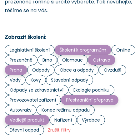
prezenčně i online si určitě vyberete. Tak neváhejte,
těšíme se na Vás.
Zobrazit školení:
Legislativní školení
Školení k programům
Online
Prezenčně
Brno
Olomouc
Ostrava
Praha
Odpady
Obce a odpady
Ovzduší
Vody
Kovy
Stavební odpady
Odpady ze zdravotnictví
Ekologie podniku
Provozovatel zařízení
Přeshraniční přeprava
Autovraky
Konec režimu odpadu
Vedlejší produkt
Nařízení
Výrobce
Dřevní odpad
Zrušit filtry