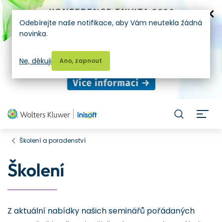
Odebírejte naše notifikace, aby Vám neutekla žádná
novinka.
Ne, děkuji
Ano, zapnout
H
Školení a poradenství
Školení
Z aktuální nabídky našich seminářů pořádaných