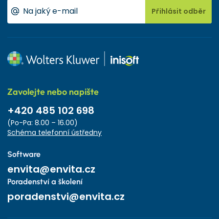
Přihlásit odběr
Zavolejte nebo napište
+420 485 102 698
(Po-Pa: 8.00 – 16.00)
Schéma telefonní ústředny
Software
envita@envita.cz
Poradenství a školení
poradenstvi@envita.cz