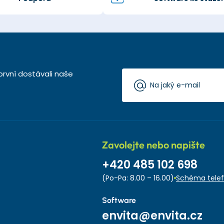
první dostávali naše
Zavolejte nebo napište
+420 485 102 698
(Po-Pa: 8.00 – 16.00)
Schéma telef
Software
envita@envita.cz