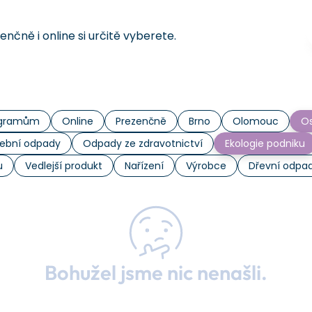
čně i online si určitě vyberete.
rogramům
Online
Prezenčně
Brno
Olomouc
Os
ební odpady
Odpady ze zdravotnictví
Ekologie podniku
u
Vedlejší produkt
Nařízení
Výrobce
Dřevní odpa
Bohužel jsme nic nenašli.