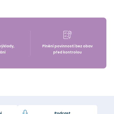
výklady,
Plnění povinností bez obav
ání
před kontrolou
í
Podcast