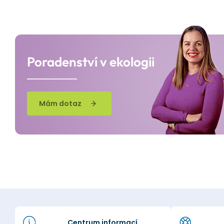
Poradenství v ekologii
Mám dotaz
Centrum informací