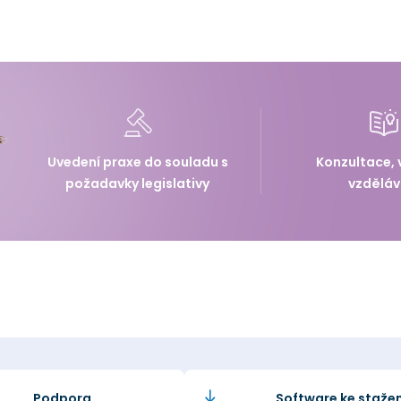
Uvedení praxe do souladu s
Konzultace, 
požadavky legislativy
vzděláv
Podpora
Software ke stažen