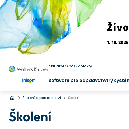
Aktuálně
O nás
Kontakty
Software pro odpady
Chytrý systé
Úvod
Školení a poradenství
Školení
Školení