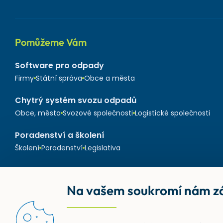
Pomůžeme Vám
Software pro odpady
Firmy
Státní správa
Obce a města
Chytrý systém svozu odpadů
Obce, města
Svozové společnosti
Logistické společnosti
Poradenství a školení
Školení
Poradenství
Legislativa
Na vašem soukromí nám zá