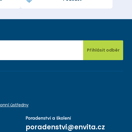
Přihlásit odběr
onní ústředny
Poradenství a školení
poradenstvi@envita.cz