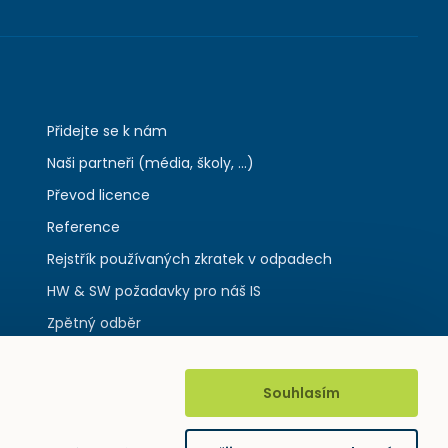
Přidejte se k nám
Naši partneři (média, školy, ...)
Převod licence
Reference
Rejstřík používaných zkratek v odpadech
HW & SW požadavky pro náš IS
Zpětný odběr
Souhlasím