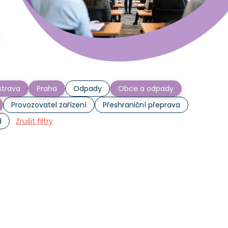
trava
Praha
Odpady
Obce a odpady
Provozovatel zařízení
Přeshraniční přeprava
d
Zrušit filtry