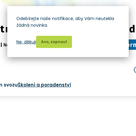
Odebírejte naše notifikace, aby Vám neutekla
žádná novinka.
Ne, děkuji
Ano, zapnout
m svozu
Školení a poradenství