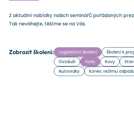
Z aktuální nabídky našich seminářů pořádaných prezen
Tak neváhejte, těšíme se na Vás.
Zobrazit školení:
Legislativní školení
Školení k p
Ovzduší
Vody
Kovy
Stav
Autovraky
Konec režimu odpad