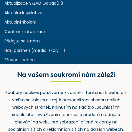
Aktualizace SKLAD Odpadů 8
Aktuální legislativa
Aktuální školení
Centrum informací
Přidejte se k nám
Naši partneři (média, školy, ...)
Převod licence
Reference
Na vašem soukromí nám záleží
Rejstřík používaných zkratek v odpadech
HW & SW požadavky pro náš IS
Soubory cookies používáme k zajištění funkčnosti webu a s
Zpětný odběr
Vaším souhlasem i mj. k personalizaci obsahu našich
webových stránek. Kliknutím na tlačítko „Souhlasím“
souhlasíte s využívaním cookies a předáním údajů o
chování na webu pro zobrazení cílené reklamy na
sociálních sítích a reklamních sítích na dalších webech.