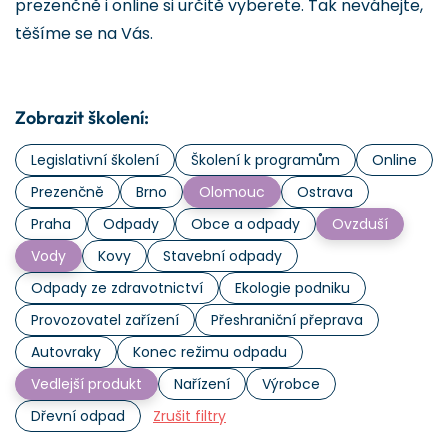
prezenčně i online si určitě vyberete. Tak neváhejte,
těšíme se na Vás.
Zobrazit školení:
Legislativní školení
Školení k programům
Online
Prezenčně
Brno
Olomouc
Ostrava
Praha
Odpady
Obce a odpady
Ovzduší
Vody
Kovy
Stavební odpady
Odpady ze zdravotnictví
Ekologie podniku
Provozovatel zařízení
Přeshraniční přeprava
Autovraky
Konec režimu odpadu
Vedlejší produkt
Nařízení
Výrobce
Dřevní odpad
Zrušit filtry