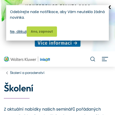
Odebírejte naše notifikace, aby Vám neutekla žádná
novinka.
Ne, děkuji
Ano, zapnout
H
Školení a poradenství
Školení
Z aktuální nabídky našich seminářů pořádaných