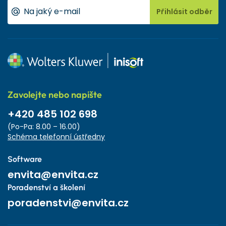
Přihlásit odběr
Zavolejte nebo napište
+420 485 102 698
(Po-Pa: 8.00 – 16.00)
Schéma telefonní ústředny
Software
envita@envita.cz
Poradenství a školení
poradenstvi@envita.cz