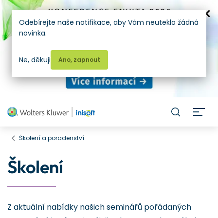
Odebírejte naše notifikace, aby Vám neutekla žádná
novinka.
Ne, děkuji
Ano, zapnout
H
Školení a poradenství
Školení
Z aktuální nabídky našich seminářů pořádaných