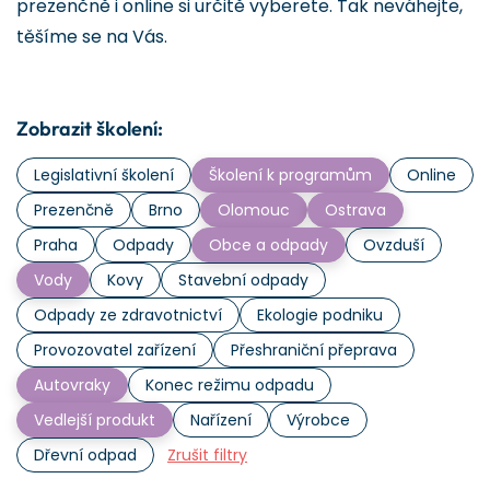
prezenčně i online si určitě vyberete. Tak neváhejte,
těšíme se na Vás.
Zobrazit školení:
Legislativní školení
Školení k programům
Online
Prezenčně
Brno
Olomouc
Ostrava
Praha
Odpady
Obce a odpady
Ovzduší
Vody
Kovy
Stavební odpady
Odpady ze zdravotnictví
Ekologie podniku
Provozovatel zařízení
Přeshraniční přeprava
Autovraky
Konec režimu odpadu
Vedlejší produkt
Nařízení
Výrobce
Dřevní odpad
Zrušit filtry