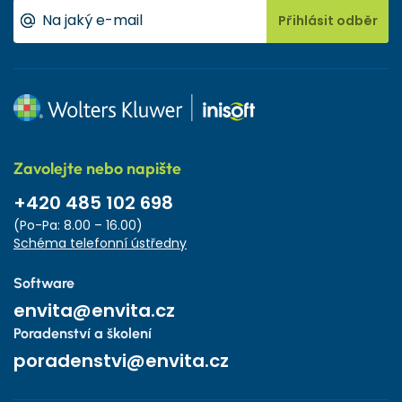
Přihlásit odběr
Zavolejte nebo napište
+420 485 102 698
(Po-Pa: 8.00 – 16.00)
Schéma telefonní ústředny
Software
envita@envita.cz
Poradenství a školení
poradenstvi@envita.cz