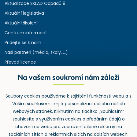
Aktualizace SKLAD Odpadů 8
Aktuální legislativa
Aktuální školení
Centrum informací
Přidejte se k nám
Naši partneři (média, školy, ...)
Převod licence
Reference
Na vašem soukromí nám záleží
Rejstřík používaných zkratek v odpadech
HW & SW požadavky pro náš IS
Soubory cookies používáme k zajištění funkčnosti webu a s
Zpětný odběr
Vaším souhlasem i mj. k personalizaci obsahu našich
webových stránek. Kliknutím na tlačítko „Souhlasím“
souhlasíte s využívaním cookies a předáním údajů o
chování na webu pro zobrazení cílené reklamy na
sociálních sítích a reklamních sítích na dalších webech.