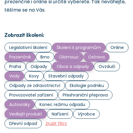
prezenčně i online si určitě vyberete. Tak neváhejte,
těšíme se na Vás.
Zobrazit školení:
Legislativní školení
Školení k programům
Online
Prezenčně
Brno
Olomouc
Ostrava
Praha
Odpady
Obce a odpady
Ovzduší
Vody
Kovy
Stavební odpady
Odpady ze zdravotnictví
Ekologie podniku
Provozovatel zařízení
Přeshraniční přeprava
Autovraky
Konec režimu odpadu
Vedlejší produkt
Nařízení
Výrobce
Dřevní odpad
Zrušit filtry