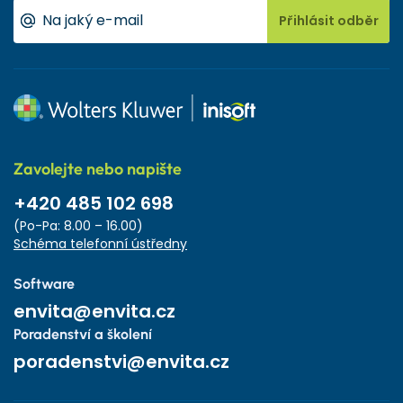
Přihlásit odběr
Zavolejte nebo napište
+420 485 102 698
(Po-Pa: 8.00 – 16.00)
Schéma telefonní ústředny
Software
envita@envita.cz
Poradenství a školení
poradenstvi@envita.cz