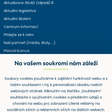
Aktualizace SKLAD Odpadů 8
Aktuální legislativa
Aktuální školení
Centrum informací
Přidejte se k nám
Naši partneři (média, školy, ...)
Převod licence
Reference
Na vašem soukromí nám záleží
Rejstřík používaných zkratek v odpadech
HW & SW požadavky pro náš IS
Soubory cookies používáme k zajištění funkčnosti webu a s
Zpětný odběr
Vaším souhlasem i mj. k personalizaci obsahu našich
webových stránek. Kliknutím na tlačítko „Souhlasím“
souhlasíte s využívaním cookies a předáním údajů o
chování na webu pro zobrazení cílené reklamy na
sociálních sítích a reklamních sítích na dalších webech.