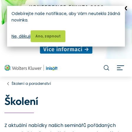
Odebírejte naše notifikace, aby Vám neutekla žádná
novinka.
Ne, děkuji
Ano, zapnout
H
Školení a poradenství
Školení
Z aktuální nabídky našich seminářů pořádaných