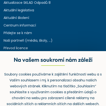
Aktualizace SKLAD Odpadů 8
Aktuální legislativa
Aktuální školení
Centrum informací
Přidejte se k nám
Naši partneři (média, školy, ...)
Převod licence
Reference
Na vašem soukromí nám záleží
Rejstřík používaných zkratek v odpadech
HW & SW požadavky pro náš IS
Soubory cookies používáme k zajištění funkčnosti webu a s
Zpětný odběr
Vaším souhlasem i mj. k personalizaci obsahu našich
webových stránek. Kliknutím na tlačítko „Souhlasím“
souhlasíte s využívaním cookies a předáním údajů o
chování na webu pro zobrazení cílené reklamy na
sociálních sítích a reklamních sítích na dalších webech.