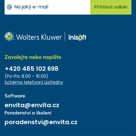
Přihlásit odběr
Zavolejte nebo napište
+420 485 102 698
(Po-Pa: 8.00 – 16.00)
Schéma telefonní ústředny
Software
envita@envita.cz
Poradenství a školení
poradenstvi@envita.cz