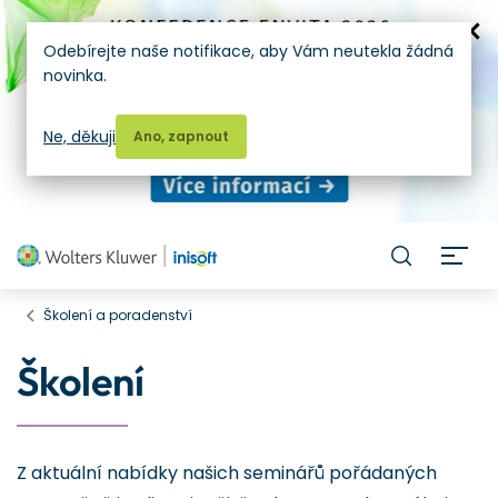
Odebírejte naše notifikace, aby Vám neutekla žádná
novinka.
Ne, děkuji
Ano, zapnout
H
Školení a poradenství
Školení
Z aktuální nabídky našich seminářů pořádaných