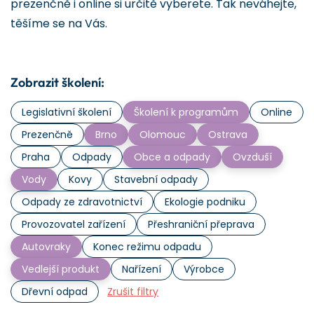
prezenčně i online si určitě vyberete. Tak neváhejte,
těšíme se na Vás.
Zobrazit školení:
Legislativní školení
Školení k programům
Online
Prezenčně
Brno
Olomouc
Ostrava
Praha
Odpady
Obce a odpady
Ovzduší
Vody
Kovy
Stavební odpady
Odpady ze zdravotnictví
Ekologie podniku
Provozovatel zařízení
Přeshraniční přeprava
Autovraky
Konec režimu odpadu
Vedlejší produkt
Nařízení
Výrobce
Dřevní odpad
Zrušit filtry