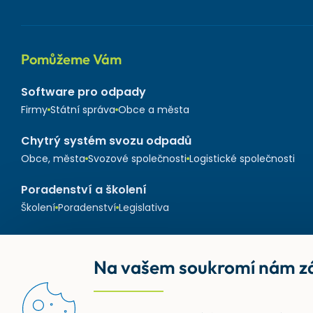
Pomůžeme Vám
Software pro odpady
Firmy
Státní správa
Obce a města
Chytrý systém svozu odpadů
Obce, města
Svozové společnosti
Logistické společnosti
Poradenství a školení
Školení
Poradenství
Legislativa
Na vašem soukromí nám zá