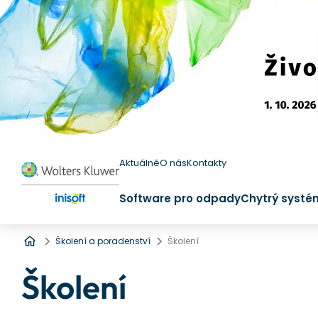
Aktuálně
O nás
Kontakty
Software pro odpady
Chytrý systé
Úvod
Školení a poradenství
Školení
Školení