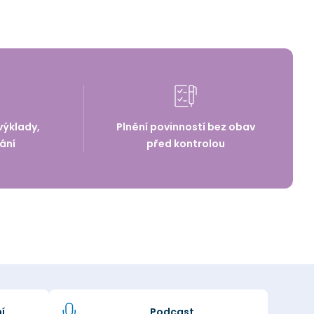
výklady,
Plnění povinností bez obav
ání
před kontrolou
í
Podcast