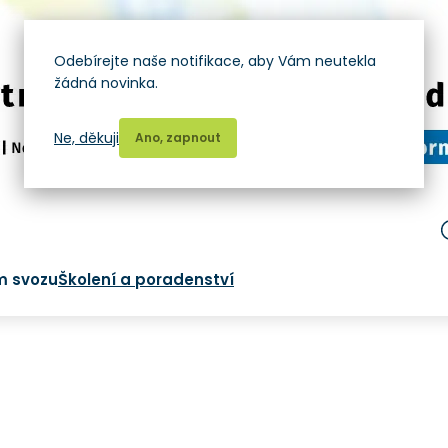
Odebírejte naše notifikace, aby Vám neutekla
žádná novinka.
Ne, děkuji
Ano, zapnout
m svozu
Školení a poradenství