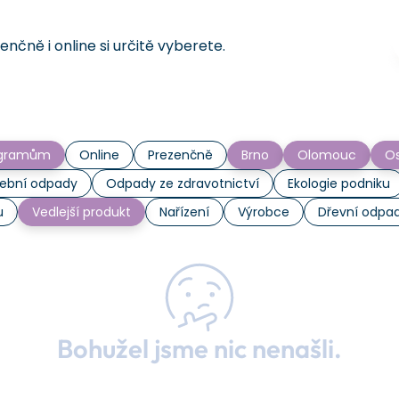
čně i online si určitě vyberete.
rogramům
Online
Prezenčně
Brno
Olomouc
Os
ební odpady
Odpady ze zdravotnictví
Ekologie podniku
u
Vedlejší produkt
Nařízení
Výrobce
Dřevní odpa
Bohužel jsme nic nenašli.