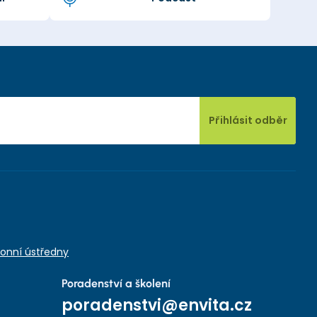
Přihlásit odběr
onní ústředny
Poradenství a školení
poradenstvi@envita.cz