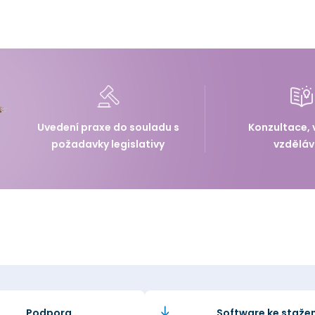
Uvedení praxe do souladu s
Konzultace, 
požadavky legislativy
vzděláv
Podpora
Software ke stažen