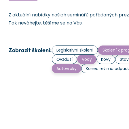
Z aktuální nabídky našich seminářů pořádaných prezen
Tak neváhejte, těšíme se na Vás.
Zobrazit školení:
Legislativní školení
Školení k p
Ovzduší
Vody
Kovy
Stav
Autovraky
Konec režimu odpad