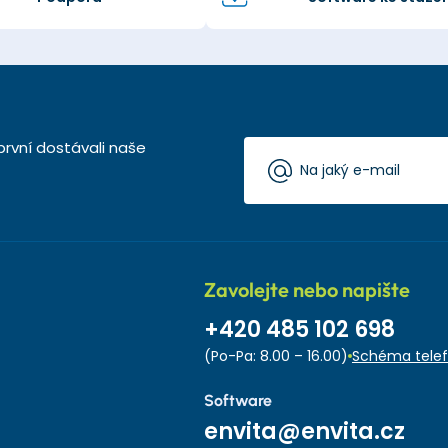
první dostávali naše
Zavolejte nebo napište
+420 485 102 698
(Po-Pa: 8.00 – 16.00)
Schéma telef
Software
envita@envita.cz