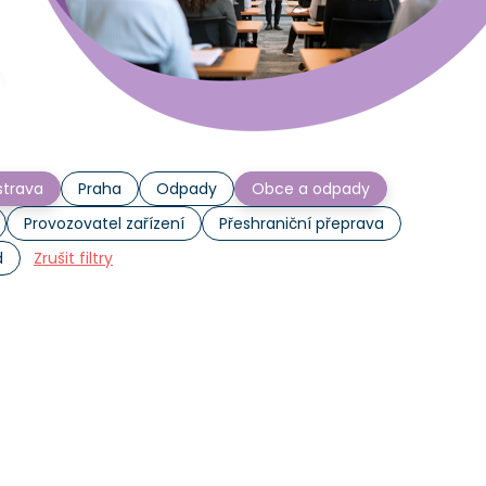
trava
Praha
Odpady
Obce a odpady
Provozovatel zařízení
Přeshraniční přeprava
d
Zrušit filtry