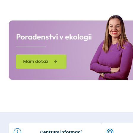
Poradenství v ekologii
Mám dotaz
Centrum informací