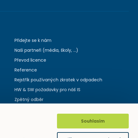
Přidejte se k nám
Naši partneři (média, školy, ...)
Převod licence
Reference
Rejstřík používaných zkratek v odpadech
HW & SW požadavky pro náš IS
Zpětný odběr
Souhlasím