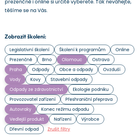
prezenčně i online si určitě vyberete. Tak neváhejte,
těšíme se na Vás.
Zobrazit školení:
Legislativní školení
Školení k programům
Online
Prezenčně
Brno
Olomouc
Ostrava
Praha
Odpady
Obce a odpady
Ovzduší
Vody
Kovy
Stavební odpady
Odpady ze zdravotnictví
Ekologie podniku
Provozovatel zařízení
Přeshraniční přeprava
Autovraky
Konec režimu odpadu
Vedlejší produkt
Nařízení
Výrobce
Dřevní odpad
Zrušit filtry