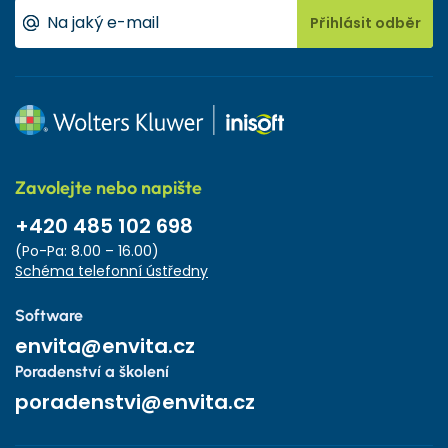
Přihlásit odběr
Zavolejte nebo napište
+420 485 102 698
(Po-Pa: 8.00 – 16.00)
Schéma telefonní ústředny
Software
envita@envita.cz
Poradenství a školení
poradenstvi@envita.cz