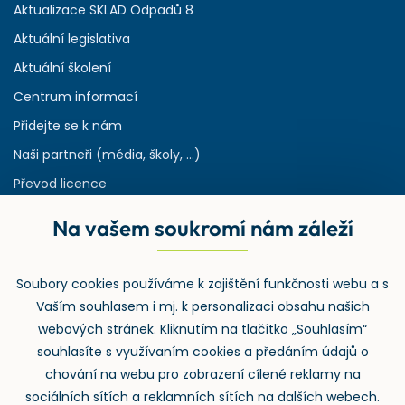
Aktualizace SKLAD Odpadů 8
Aktuální legislativa
Aktuální školení
Centrum informací
Přidejte se k nám
Naši partneři (média, školy, ...)
Převod licence
Reference
Na vašem soukromí nám záleží
Rejstřík používaných zkratek v odpadech
HW & SW požadavky pro náš IS
Soubory cookies používáme k zajištění funkčnosti webu a s
Zpětný odběr
Vaším souhlasem i mj. k personalizaci obsahu našich
webových stránek. Kliknutím na tlačítko „Souhlasím“
souhlasíte s využívaním cookies a předáním údajů o
chování na webu pro zobrazení cílené reklamy na
sociálních sítích a reklamních sítích na dalších webech.