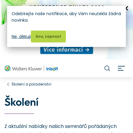
Odebírejte naše notifikace, aby Vám neutekla žádná
novinka.
Ne, děkuji
Ano, zapnout
H
Školení a poradenství
Školení
Z aktuální nabídky našich seminářů pořádaných