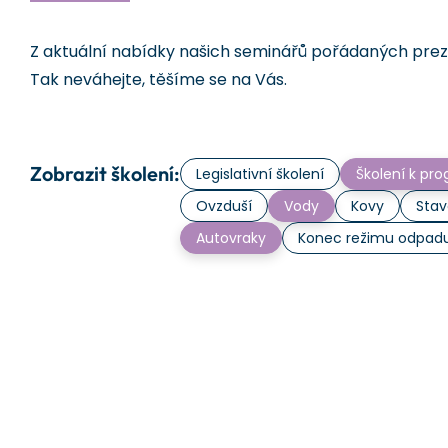
Z aktuální nabídky našich seminářů pořádaných prezen
Tak neváhejte, těšíme se na Vás.
Zobrazit školení:
Legislativní školení
Školení k p
Ovzduší
Vody
Kovy
Stav
Autovraky
Konec režimu odpad