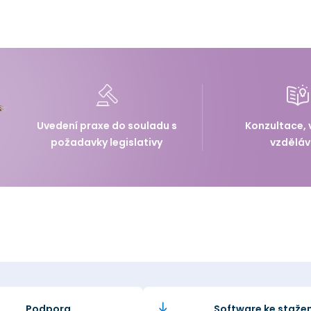
Uvedení praxe do souladu s
Konzultace, 
požadavky legislativy
vzděláv
Podpora
Software ke stažen