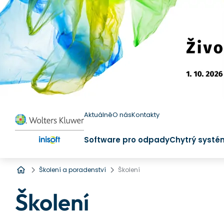
Aktuálně
O nás
Kontakty
Software pro odpady
Chytrý systé
Úvod
Školení a poradenství
Školení
Školení