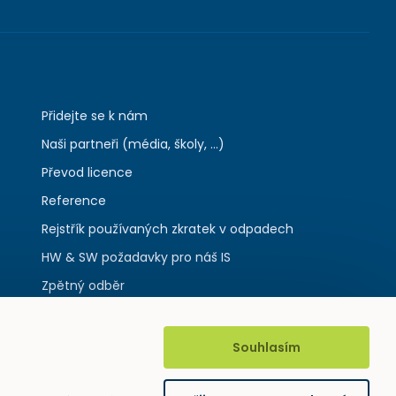
Přidejte se k nám
Naši partneři (média, školy, ...)
Převod licence
Reference
Rejstřík používaných zkratek v odpadech
HW & SW požadavky pro náš IS
Zpětný odběr
Souhlasím