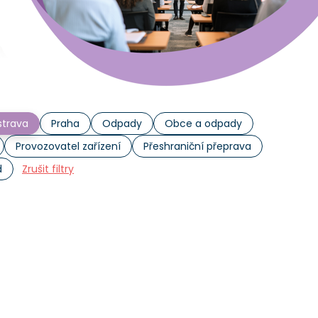
trava
Praha
Odpady
Obce a odpady
Provozovatel zařízení
Přeshraniční přeprava
d
Zrušit filtry