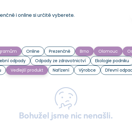
čně i online si určitě vyberete.
rogramům
Online
Prezenčně
Brno
Olomouc
Os
ební odpady
Odpady ze zdravotnictví
Ekologie podniku
u
Vedlejší produkt
Nařízení
Výrobce
Dřevní odpa
Bohužel jsme nic nenašli.