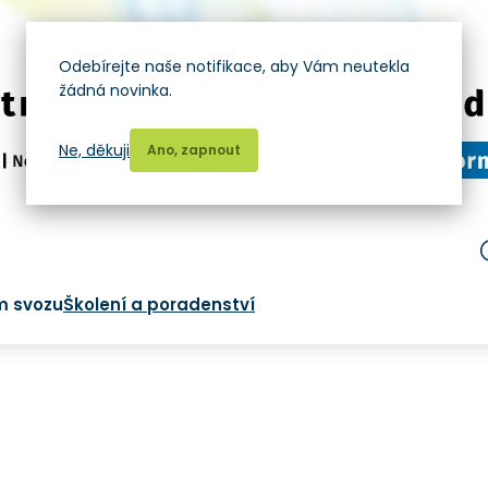
Odebírejte naše notifikace, aby Vám neutekla
žádná novinka.
Ne, děkuji
Ano, zapnout
m svozu
Školení a poradenství