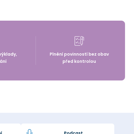
výklady,
Plnění povinností bez obav
ání
před kontrolou
í
Podcast