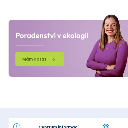
Poradenství v ekologii
Mám dotaz
Centrum informací