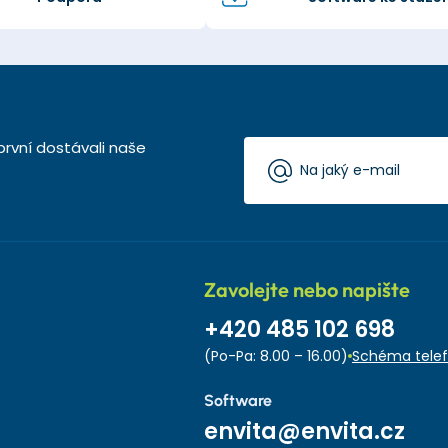
první dostávali naše
Zavolejte nebo napište
+420 485 102 698
(Po-Pa: 8.00 – 16.00)
Schéma telef
Software
envita@envita.cz