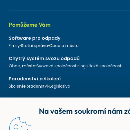
Pomůžeme Vám
Software pro odpady
Firmy
Státní správa
Obce a města
Chytrý systém svozu odpadů
Obce, města
Svozové společnosti
Logistické společnosti
Poradenství a školení
Školení
Poradenství
Legislativa
Na vašem soukromí nám zá