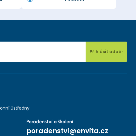
Přihlásit odběr
onní ústředny
Poradenství a školení
poradenstvi@envita.cz