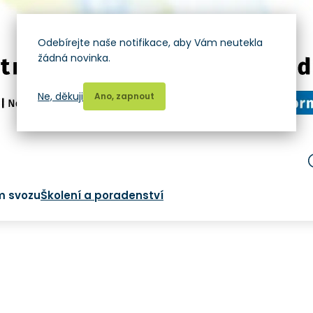
Odebírejte naše notifikace, aby Vám neutekla
žádná novinka.
Ne, děkuji
Ano, zapnout
m svozu
Školení a poradenství