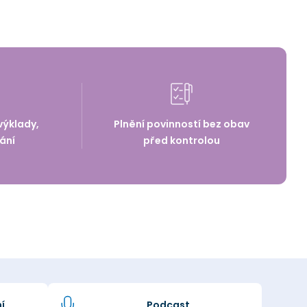
výklady,
Plnění povinností bez obav
ání
před kontrolou
í
Podcast