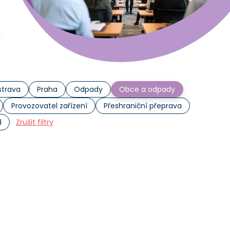
trava
Praha
Odpady
Obce a odpady
Provozovatel zařízení
Přeshraniční přeprava
d
Zrušit filtry