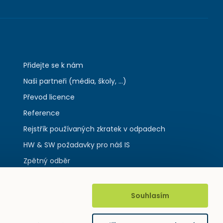
Přidejte se k nám
Naši partneři (média, školy, ...)
Převod licence
Reference
Rejstřík používaných zkratek v odpadech
HW & SW požadavky pro náš IS
Zpětný odběr
Souhlasím