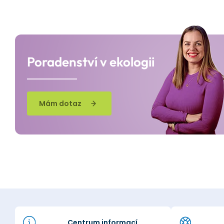
Poradenství v ekologii
Mám dotaz
Centrum informací