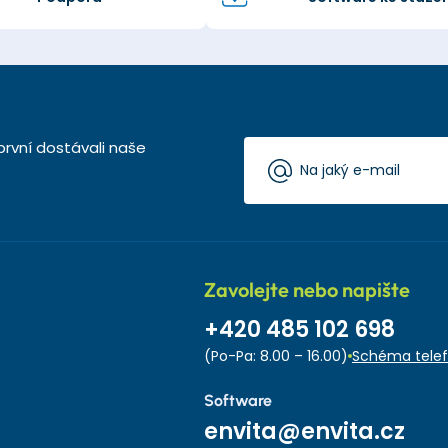
první dostávali naše
Zavolejte nebo napište
+420 485 102 698
(Po-Pa: 8.00 – 16.00)
Schéma telef
Software
envita@envita.cz