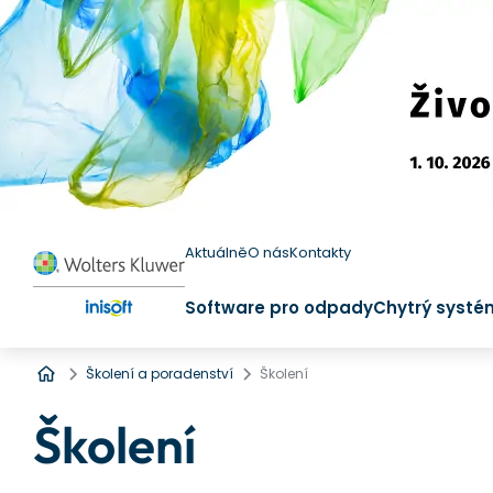
Aktuálně
O nás
Kontakty
Software pro odpady
Chytrý systé
Úvod
Školení a poradenství
Školení
Školení