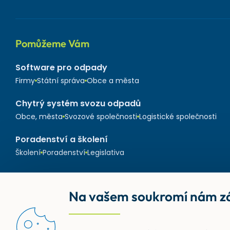
Pomůžeme Vám
Software pro odpady
Firmy
Státní správa
Obce a města
Chytrý systém svozu odpadů
Obce, města
Svozové společnosti
Logistické společnosti
Poradenství a školení
Školení
Poradenství
Legislativa
Na vašem soukromí nám zá