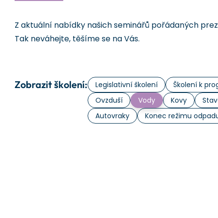
Z aktuální nabídky našich seminářů pořádaných prezen
Tak neváhejte, těšíme se na Vás.
Zobrazit školení:
Legislativní školení
Školení k p
Ovzduší
Vody
Kovy
Stav
Autovraky
Konec režimu odpad