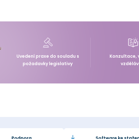
Uvedení praxe do souladu s
Konzultace, 
požadavky legislativy
vzděláv
Podpora
Software ke stažen