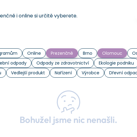
čně i online si určitě vyberete.
rogramům
Online
Prezenčně
Brno
Olomouc
Os
ební odpady
Odpady ze zdravotnictví
Ekologie podniku
u
Vedlejší produkt
Nařízení
Výrobce
Dřevní odpa
Bohužel jsme nic nenašli.