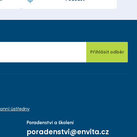
Přihlásit odběr
onní ústředny
Poradenství a školení
poradenstvi@envita.cz