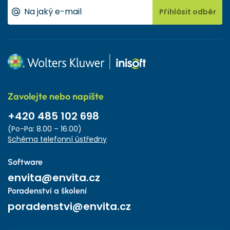
Přihlásit odběr
Zavolejte nebo napište
+420 485 102 698
(Po-Pa: 8.00 – 16.00)
Schéma telefonní ústředny
Software
envita@envita.cz
Poradenství a školení
poradenstvi@envita.cz