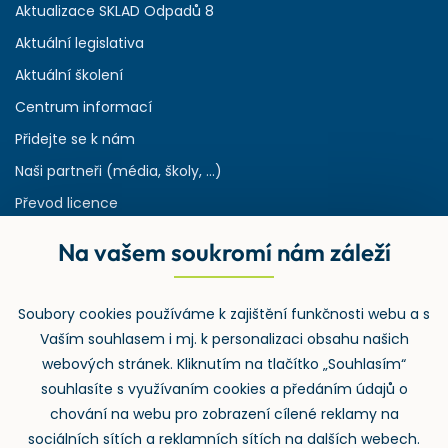
Aktualizace SKLAD Odpadů 8
Aktuální legislativa
Aktuální školení
Centrum informací
Přidejte se k nám
Naši partneři (média, školy, ...)
Převod licence
Reference
Na vašem soukromí nám záleží
Rejstřík používaných zkratek v odpadech
HW & SW požadavky pro náš IS
Soubory cookies používáme k zajištění funkčnosti webu a s
Zpětný odběr
Vaším souhlasem i mj. k personalizaci obsahu našich
webových stránek. Kliknutím na tlačítko „Souhlasím“
souhlasíte s využívaním cookies a předáním údajů o
chování na webu pro zobrazení cílené reklamy na
sociálních sítích a reklamních sítích na dalších webech.