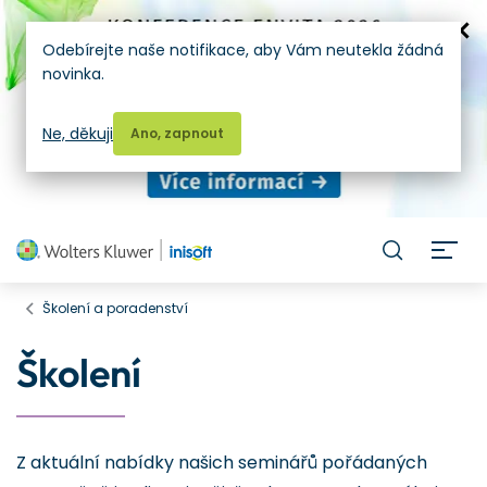
Odebírejte naše notifikace, aby Vám neutekla žádná
novinka.
Ne, děkuji
Ano, zapnout
H
Školení a poradenství
Školení
Z aktuální nabídky našich seminářů pořádaných