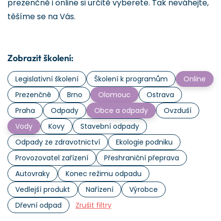
prezenčně i online si určitě vyberete. Tak neváhejte,
těšíme se na Vás.
Zobrazit školení:
Legislativní školení
Školení k programům
Online
Prezenčně
Brno
Olomouc
Ostrava
Praha
Odpady
Obce a odpady
Ovzduší
Vody
Kovy
Stavební odpady
Odpady ze zdravotnictví
Ekologie podniku
Provozovatel zařízení
Přeshraniční přeprava
Autovraky
Konec režimu odpadu
Vedlejší produkt
Nařízení
Výrobce
Dřevní odpad
Zrušit filtry