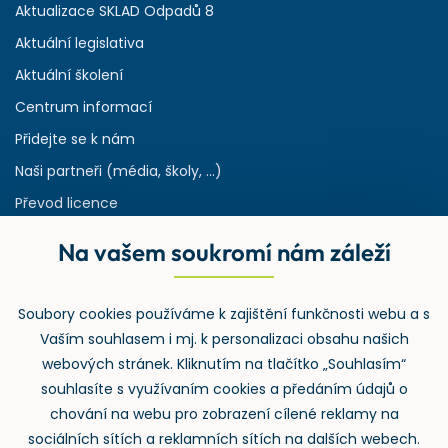
Aktualizace SKLAD Odpadů 8
Aktuální legislativa
Aktuální školení
Centrum informací
Přidejte se k nám
Naši partneři (média, školy, ...)
Převod licence
Reference
Na vašem soukromí nám záleží
Rejstřík používaných zkratek v odpadech
HW & SW požadavky pro náš IS
Soubory cookies používáme k zajištění funkčnosti webu a s
Zpětný odběr
Vaším souhlasem i mj. k personalizaci obsahu našich
webových stránek. Kliknutím na tlačítko „Souhlasím“
souhlasíte s využívaním cookies a předáním údajů o
chování na webu pro zobrazení cílené reklamy na
sociálních sítích a reklamních sítích na dalších webech.