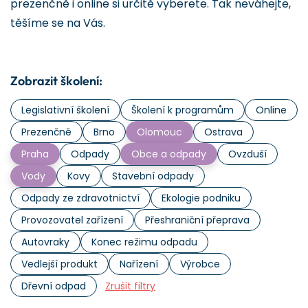
prezenčně i online si určitě vyberete. Tak neváhejte,
těšíme se na Vás.
Zobrazit školení:
Legislativní školení
Školení k programům
Online
Prezenčně
Brno
Olomouc
Ostrava
Praha
Odpady
Obce a odpady
Ovzduší
Vody
Kovy
Stavební odpady
Odpady ze zdravotnictví
Ekologie podniku
Provozovatel zařízení
Přeshraniční přeprava
Autovraky
Konec režimu odpadu
Vedlejší produkt
Nařízení
Výrobce
Dřevní odpad
Zrušit filtry