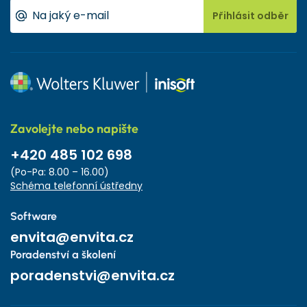
Přihlásit odběr
Zavolejte nebo napište
+420 485 102 698
(Po-Pa: 8.00 – 16.00)
Schéma telefonní ústředny
Software
envita@envita.cz
Poradenství a školení
poradenstvi@envita.cz