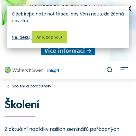
Odebírejte naše notifikace, aby Vám neutekla žádná
novinka.
Ne, děkuji
Ano, zapnout
H
Školení a poradenství
Školení
Z aktuální nabídky našich seminářů pořádaných