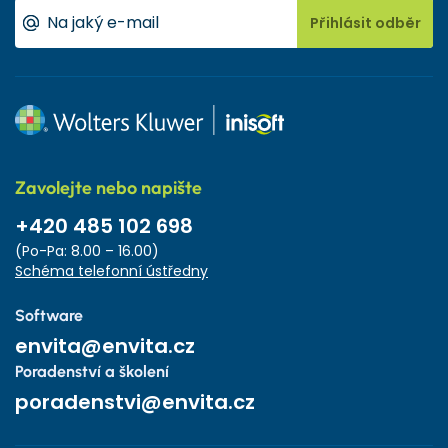
Přihlásit odběr
Zavolejte nebo napište
+420 485 102 698
(Po-Pa: 8.00 – 16.00)
Schéma telefonní ústředny
Software
envita@envita.cz
Poradenství a školení
poradenstvi@envita.cz