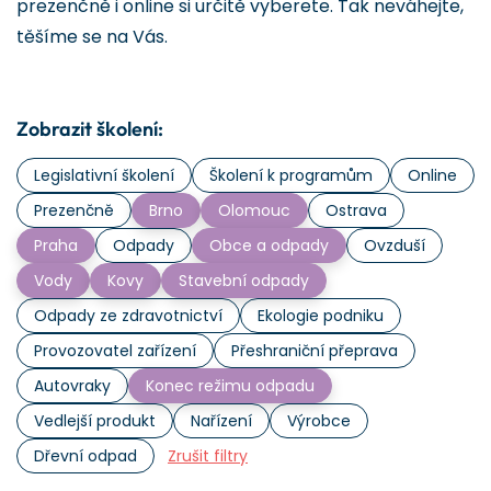
prezenčně i online si určitě vyberete. Tak neváhejte,
těšíme se na Vás.
Zobrazit školení:
Legislativní školení
Školení k programům
Online
Prezenčně
Brno
Olomouc
Ostrava
Praha
Odpady
Obce a odpady
Ovzduší
Vody
Kovy
Stavební odpady
Odpady ze zdravotnictví
Ekologie podniku
Provozovatel zařízení
Přeshraniční přeprava
Autovraky
Konec režimu odpadu
Vedlejší produkt
Nařízení
Výrobce
Dřevní odpad
Zrušit filtry