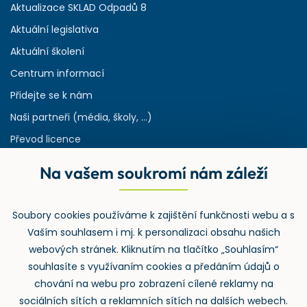
Aktualizace SKLAD Odpadů 8
Aktuální legislativa
Aktuální školení
Centrum informací
Přidejte se k nám
Naši partneři (média, školy, ...)
Převod licence
Reference
Na vašem soukromí nám záleží
Rejstřík používaných zkratek v odpadech
HW & SW požadavky pro náš IS
Soubory cookies používáme k zajištění funkčnosti webu a s
Zpětný odběr
Vaším souhlasem i mj. k personalizaci obsahu našich
webových stránek. Kliknutím na tlačítko „Souhlasím“
souhlasíte s využívaním cookies a předáním údajů o
chování na webu pro zobrazení cílené reklamy na
sociálních sítích a reklamních sítích na dalších webech.