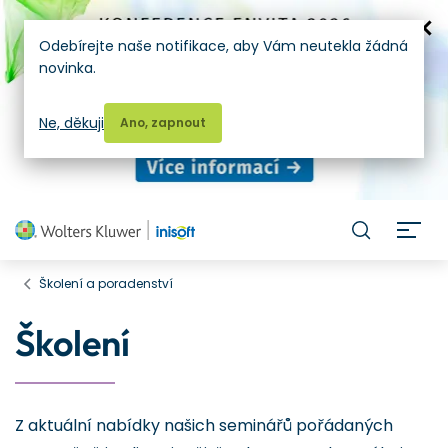
Odebírejte naše notifikace, aby Vám neutekla žádná
novinka.
Ne, děkuji
Ano, zapnout
H
Školení a poradenství
Školení
Z aktuální nabídky našich seminářů pořádaných