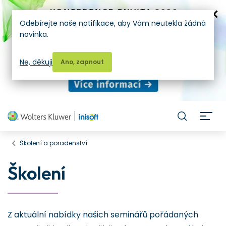
Odebírejte naše notifikace, aby Vám neutekla žádná
novinka.
Ne, děkuji
Ano, zapnout
H
Školení a poradenství
Školení
Z aktuální nabídky našich seminářů pořádaných