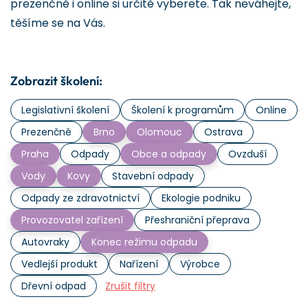
prezenčně i online si určitě vyberete. Tak neváhejte,
těšíme se na Vás.
Zobrazit školení:
Legislativní školení
Školení k programům
Online
Prezenčně
Brno
Olomouc
Ostrava
Praha
Odpady
Obce a odpady
Ovzduší
Vody
Kovy
Stavební odpady
Odpady ze zdravotnictví
Ekologie podniku
Provozovatel zařízení
Přeshraniční přeprava
Autovraky
Konec režimu odpadu
Vedlejší produkt
Nařízení
Výrobce
Dřevní odpad
Zrušit filtry