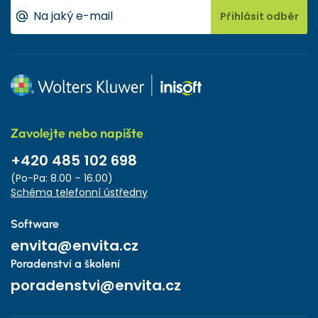
Přihlásit odběr
Zavolejte nebo napište
+420 485 102 698
(Po-Pa: 8.00 – 16.00)
Schéma telefonní ústředny
Software
envita@envita.cz
Poradenství a školení
poradenstvi@envita.cz