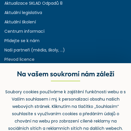
Aktualizace SKLAD Odpadů 8
Aktuální legislativa
Aktuální školení
Centrum informací
Přidejte se k nám
Naši partneři (média, školy, ...)
Převod licence
Reference
Na vašem soukromí nám záleží
Rejstřík používaných zkratek v odpadech
HW & SW požadavky pro náš IS
Soubory cookies používáme k zajištění funkčnosti webu a s
Zpětný odběr
Vaším souhlasem i mj. k personalizaci obsahu našich
webových stránek. Kliknutím na tlačítko „Souhlasím“
souhlasíte s využívaním cookies a předáním údajů o
chování na webu pro zobrazení cílené reklamy na
sociálních sítích a reklamních sítích na dalších webech.