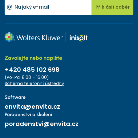
Přihlásit odběr
Zavolejte nebo napište
+420 485 102 698
(Po-Pa: 8.00 – 16.00)
Schéma telefonní ústředny
Software
envita@envita.cz
Poradenství a školení
poradenstvi@envita.cz