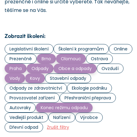
prezenčně i online si určitě vyberete. Tak neváhejte,
těšíme se na Vás.
Zobrazit školení:
Legislativní školení
Školení k programům
Online
Prezenčně
Brno
Olomouc
Ostrava
Praha
Odpady
Obce a odpady
Ovzduší
Vody
Kovy
Stavební odpady
Odpady ze zdravotnictví
Ekologie podniku
Provozovatel zařízení
Přeshraniční přeprava
Autovraky
Konec režimu odpadu
Vedlejší produkt
Nařízení
Výrobce
Dřevní odpad
Zrušit filtry