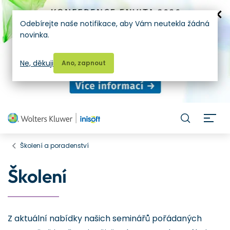
Odebírejte naše notifikace, aby Vám neutekla žádná
novinka.
Ne, děkuji
Ano, zapnout
H
Školení a poradenství
Školení
Z aktuální nabídky našich seminářů pořádaných