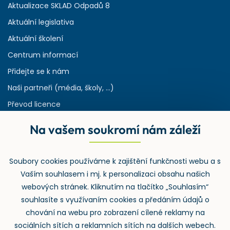
Aktualizace SKLAD Odpadů 8
Aktuální legislativa
Aktuální školení
Centrum informací
Přidejte se k nám
Naši partneři (média, školy, ...)
Převod licence
Reference
Na vašem soukromí nám záleží
Rejstřík používaných zkratek v odpadech
HW & SW požadavky pro náš IS
Soubory cookies používáme k zajištění funkčnosti webu a s
Zpětný odběr
Vaším souhlasem i mj. k personalizaci obsahu našich
webových stránek. Kliknutím na tlačítko „Souhlasím“
souhlasíte s využívaním cookies a předáním údajů o
chování na webu pro zobrazení cílené reklamy na
sociálních sítích a reklamních sítích na dalších webech.