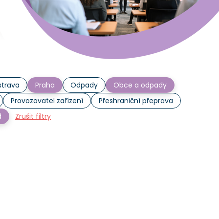
trava
Praha
Odpady
Obce a odpady
Provozovatel zařízení
Přeshraniční přeprava
d
Zrušit filtry