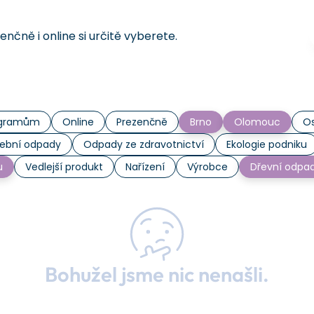
čně i online si určitě vyberete.
rogramům
Online
Prezenčně
Brno
Olomouc
Os
ební odpady
Odpady ze zdravotnictví
Ekologie podniku
u
Vedlejší produkt
Nařízení
Výrobce
Dřevní odpa
Bohužel jsme nic nenašli.