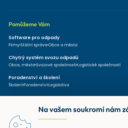
Pomůžeme Vám
Software pro odpady
Firmy
Státní správa
Obce a města
Chytrý systém svozu odpadů
Obce, města
Svozové společnosti
Logistické společnosti
Poradenství a školení
Školení
Poradenství
Legislativa
Na vašem soukromí nám zá