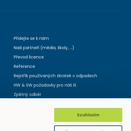
Přidejte se k nám
Naši partneři (média, školy, ...)
Převod licence
Reference
Rejstřík používaných zkratek v odpadech
HW & SW požadavky pro náš IS
Zpětný odběr
Souhlasím