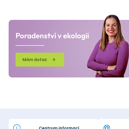
Poradenství v ekologii
Mám dotaz
Centrum informací