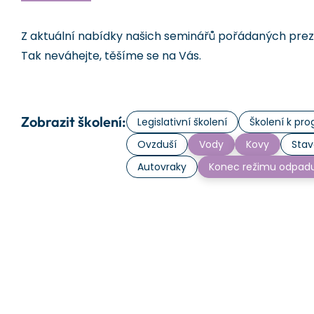
Z aktuální nabídky našich seminářů pořádaných prezen
Tak neváhejte, těšíme se na Vás.
Zobrazit školení:
Legislativní školení
Školení k p
Ovzduší
Vody
Kovy
Stav
Autovraky
Konec režimu odpad