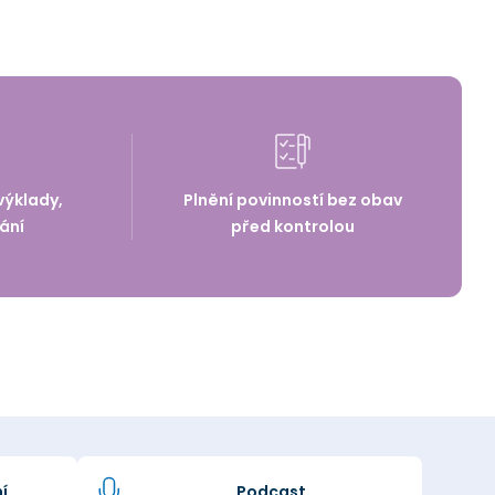
výklady,
Plnění povinností bez obav
ání
před kontrolou
í
Podcast