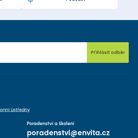
Přihlásit odběr
onní ústředny
Poradenství a školení
poradenstvi@envita.cz