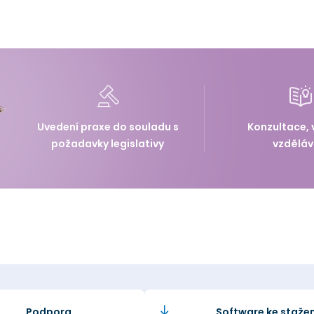
Uvedení praxe do souladu s
Konzultace, 
požadavky legislativy
vzděláv
Podpora
Software ke stažen