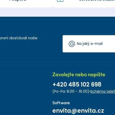
první dostávali naše
Zavolejte nebo napište
+420 485 102 698
(Po-Pa: 8.00 – 16.00)
Schéma telef
Software
envita@envita.cz