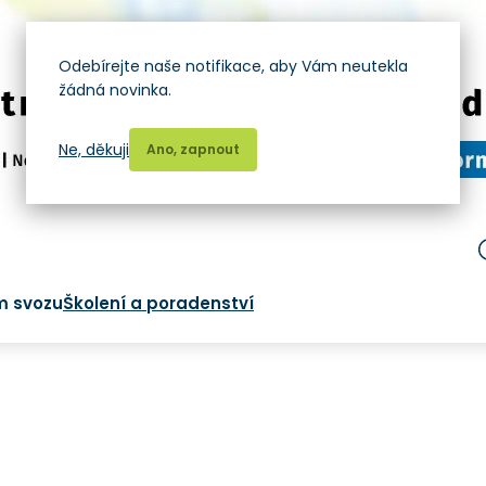
Odebírejte naše notifikace, aby Vám neutekla
žádná novinka.
Ne, děkuji
Ano, zapnout
m svozu
Školení a poradenství