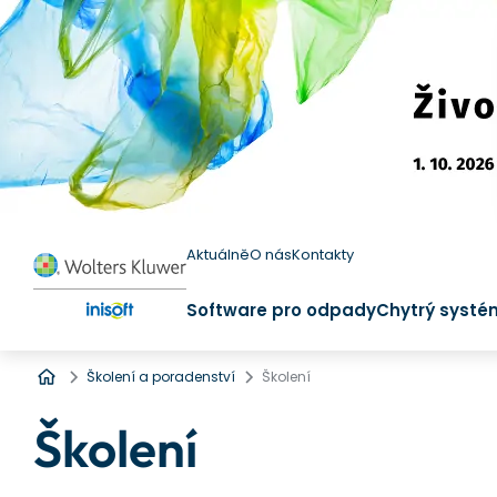
Aktuálně
O nás
Kontakty
Software pro odpady
Chytrý systé
Úvod
Školení a poradenství
Školení
Školení