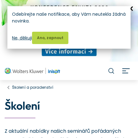
Odebírejte naše notifikace, aby Vám neutekla žádná
novinka.
Ne, děkuji
Ano, zapnout
H
Školení a poradenství
Školení
Z aktuální nabídky našich seminářů pořádaných