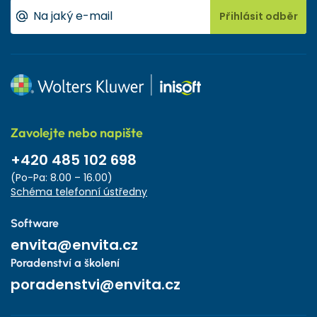
Přihlásit odběr
Zavolejte nebo napište
+420 485 102 698
(Po-Pa: 8.00 – 16.00)
Schéma telefonní ústředny
Software
envita@envita.cz
Poradenství a školení
poradenstvi@envita.cz