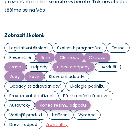
prezenčně i online si určitě vyberete. Tak neváhejte,
těšíme se na Vás.
Zobrazit školení:
Legislativní školení
Školení k programům
Online
Prezenčně
Brno
Olomouc
Ostrava
Praha
Odpady
Obce a odpady
Ovzduší
Vody
Kovy
Stavební odpady
Odpady ze zdravotnictví
Ekologie podniku
Provozovatel zařízení
Přeshraniční přeprava
Autovraky
Konec režimu odpadu
Vedlejší produkt
Nařízení
Výrobce
Dřevní odpad
Zrušit filtry