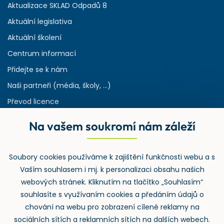
Aktualizace SKLAD Odpadů 8
Aktuální legislativa
Aktuální školení
Centrum informací
Přidejte se k nám
Naši partneři (média, školy, ...)
Převod licence
Reference
Na vašem soukromí nám záleží
Rejstřík používaných zkratek v odpadech
HW & SW požadavky pro náš IS
Soubory cookies používáme k zajištění funkčnosti webu a s
Zpětný odběr
Vaším souhlasem i mj. k personalizaci obsahu našich
webových stránek. Kliknutím na tlačítko „Souhlasím“
souhlasíte s využívaním cookies a předáním údajů o
chování na webu pro zobrazení cílené reklamy na
sociálních sítích a reklamních sítích na dalších webech.