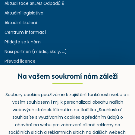
Aktualizace SKLAD Odpadů 8
Aktuální legislativa
Aktuální školení
Centrum informací
Přidejte se k nám
Naši partneři (média, školy, ...)
Převod licence
Reference
Na vašem soukromí nám záleží
Rejstřík používaných zkratek v odpadech
HW & SW požadavky pro náš IS
Soubory cookies používáme k zajištění funkčnosti webu a s
Zpětný odběr
Vaším souhlasem i mj. k personalizaci obsahu našich
webových stránek. Kliknutím na tlačítko „Souhlasím“
souhlasíte s využívaním cookies a předáním údajů o
chování na webu pro zobrazení cílené reklamy na
sociálních sítích a reklamních sítích na dalších webech.