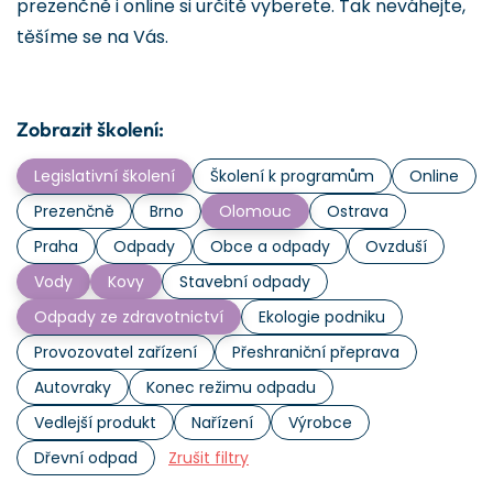
prezenčně i online si určitě vyberete. Tak neváhejte,
těšíme se na Vás.
Zobrazit školení:
Legislativní školení
Školení k programům
Online
Prezenčně
Brno
Olomouc
Ostrava
Praha
Odpady
Obce a odpady
Ovzduší
Vody
Kovy
Stavební odpady
Odpady ze zdravotnictví
Ekologie podniku
Provozovatel zařízení
Přeshraniční přeprava
Autovraky
Konec režimu odpadu
Vedlejší produkt
Nařízení
Výrobce
Dřevní odpad
Zrušit filtry