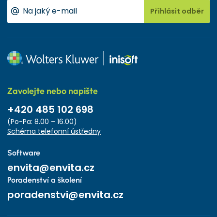
Přihlásit odběr
Zavolejte nebo napište
+420 485 102 698
(Po-Pa: 8.00 – 16.00)
Schéma telefonní ústředny
Software
envita@envita.cz
Poradenství a školení
poradenstvi@envita.cz