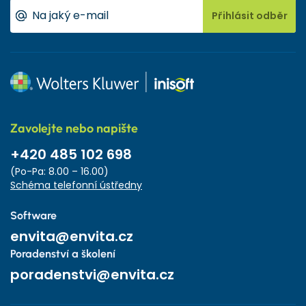
Přihlásit odběr
Zavolejte nebo napište
+420 485 102 698
(Po-Pa: 8.00 – 16.00)
Schéma telefonní ústředny
Software
envita@envita.cz
Poradenství a školení
poradenstvi@envita.cz