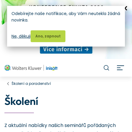
Odebírejte naše notifikace, aby Vám neutekla žádná
novinka.
Ne, děkuji
Ano, zapnout
H
Školení a poradenství
Školení
Z aktuální nabídky našich seminářů pořádaných