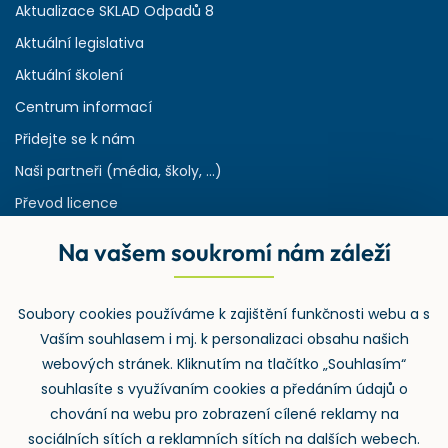
Aktualizace SKLAD Odpadů 8
Aktuální legislativa
Aktuální školení
Centrum informací
Přidejte se k nám
Naši partneři (média, školy, ...)
Převod licence
Reference
Na vašem soukromí nám záleží
Rejstřík používaných zkratek v odpadech
HW & SW požadavky pro náš IS
Soubory cookies používáme k zajištění funkčnosti webu a s
Zpětný odběr
Vaším souhlasem i mj. k personalizaci obsahu našich
webových stránek. Kliknutím na tlačítko „Souhlasím“
souhlasíte s využívaním cookies a předáním údajů o
chování na webu pro zobrazení cílené reklamy na
sociálních sítích a reklamních sítích na dalších webech.