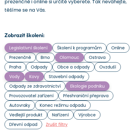
prezenčně i online si určitě vyberete. Tak neváhejte,
těšíme se na Vás.
Zobrazit školení:
Legislativní školení
Školení k programům
Online
Prezenčně
Brno
Olomouc
Ostrava
Praha
Odpady
Obce a odpady
Ovzduší
Vody
Kovy
Stavební odpady
Odpady ze zdravotnictví
Ekologie podniku
Provozovatel zařízení
Přeshraniční přeprava
Autovraky
Konec režimu odpadu
Vedlejší produkt
Nařízení
Výrobce
Dřevní odpad
Zrušit filtry