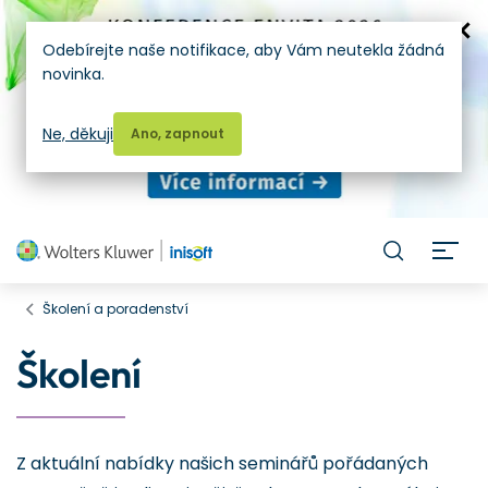
Odebírejte naše notifikace, aby Vám neutekla žádná
novinka.
Ne, děkuji
Ano, zapnout
H
Školení a poradenství
Školení
Z aktuální nabídky našich seminářů pořádaných