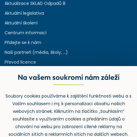
Aktualizace SKLAD Odpadů 8
Aktuální legislativa
Aktuální školení
Centrum informací
Přidejte se k nám
Naši partneři (média, školy, ...)
Převod licence
Reference
Na vašem soukromí nám záleží
Rejstřík používaných zkratek v odpadech
HW & SW požadavky pro náš IS
Soubory cookies používáme k zajištění funkčnosti webu a s
Zpětný odběr
Vaším souhlasem i mj. k personalizaci obsahu našich
webových stránek. Kliknutím na tlačítko „Souhlasím“
souhlasíte s využívaním cookies a předáním údajů o
chování na webu pro zobrazení cílené reklamy na
sociálních sítích a reklamních sítích na dalších webech.