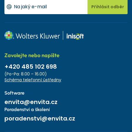
Přihlásit odběr
Zavolejte nebo napište
+420 485 102 698
(Po-Pa: 8.00 – 16.00)
Schéma telefonní ústředny
Software
envita@envita.cz
Poradenství a školení
poradenstvi@envita.cz