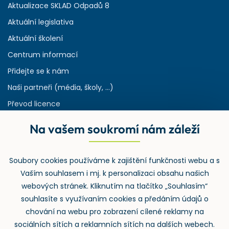
Aktualizace SKLAD Odpadů 8
Aktuální legislativa
Aktuální školení
Centrum informací
Přidejte se k nám
Naši partneři (média, školy, ...)
Převod licence
Reference
Na vašem soukromí nám záleží
Rejstřík používaných zkratek v odpadech
HW & SW požadavky pro náš IS
Soubory cookies používáme k zajištění funkčnosti webu a s
Zpětný odběr
Vaším souhlasem i mj. k personalizaci obsahu našich
webových stránek. Kliknutím na tlačítko „Souhlasím“
souhlasíte s využívaním cookies a předáním údajů o
chování na webu pro zobrazení cílené reklamy na
sociálních sítích a reklamních sítích na dalších webech.