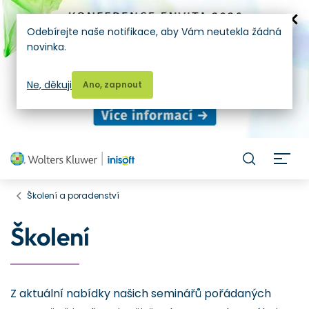
Odebírejte naše notifikace, aby Vám neutekla žádná
novinka.
Ne, děkuji
Ano, zapnout
H
Školení a poradenství
Školení
Z aktuální nabídky našich seminářů pořádaných