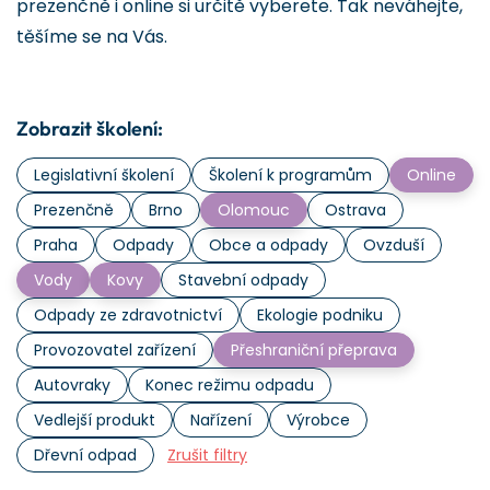
prezenčně i online si určitě vyberete. Tak neváhejte,
těšíme se na Vás.
Zobrazit školení:
Legislativní školení
Školení k programům
Online
Prezenčně
Brno
Olomouc
Ostrava
Praha
Odpady
Obce a odpady
Ovzduší
Vody
Kovy
Stavební odpady
Odpady ze zdravotnictví
Ekologie podniku
Provozovatel zařízení
Přeshraniční přeprava
Autovraky
Konec režimu odpadu
Vedlejší produkt
Nařízení
Výrobce
Dřevní odpad
Zrušit filtry