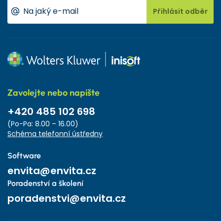
Přihlásit odběr
Zavolejte nebo napište
+420 485 102 698
(Po-Pa: 8.00 – 16.00)
Schéma telefonní ústředny
Software
envita@envita.cz
Poradenství a školení
poradenstvi@envita.cz