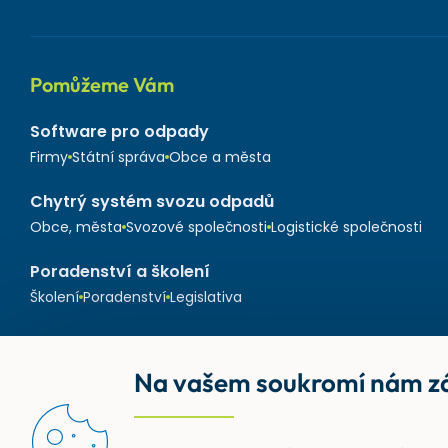
Pomůžeme Vám
Software pro odpady
Firmy
Státní správa
Obce a města
Chytrý systém svozu odpadů
Obce, města
Svozové společnosti
Logistické společnosti
Poradenství a školení
Školení
Poradenství
Legislativa
Na vašem soukromí nám zá