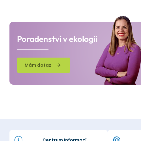
Poradenství v ekologii
Mám dotaz
Centrum informací