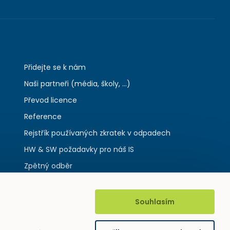
Přidejte se k nám
Naši partneři (média, školy, ...)
Převod licence
Reference
Rejstřík používaných zkratek v odpadech
HW & SW požadavky pro náš IS
Zpětný odběr
Souhlasím