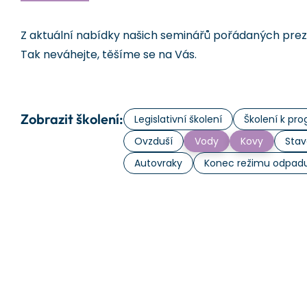
Z aktuální nabídky našich seminářů pořádaných prezen
Tak neváhejte, těšíme se na Vás.
Zobrazit školení:
Legislativní školení
Školení k p
Ovzduší
Vody
Kovy
Stav
Autovraky
Konec režimu odpad