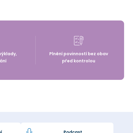
výklady,
Plnění povinností bez obav
ání
před kontrolou
í
Podcast