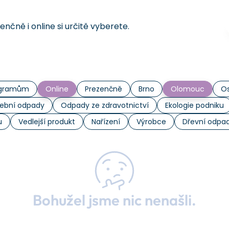
čně i online si určitě vyberete.
rogramům
Online
Prezenčně
Brno
Olomouc
Os
ební odpady
Odpady ze zdravotnictví
Ekologie podniku
u
Vedlejší produkt
Nařízení
Výrobce
Dřevní odpa
Bohužel jsme nic nenašli.