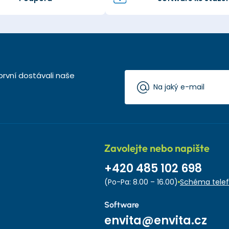
první dostávali naše
Zavolejte nebo napište
+420 485 102 698
(Po-Pa: 8.00 – 16.00)
Schéma telef
Software
envita@envita.cz