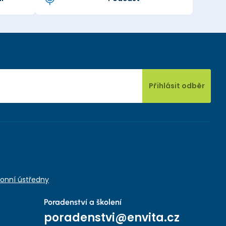
Přihlásit odběr
onní ústředny
Poradenství a školení
poradenstvi@envita.cz