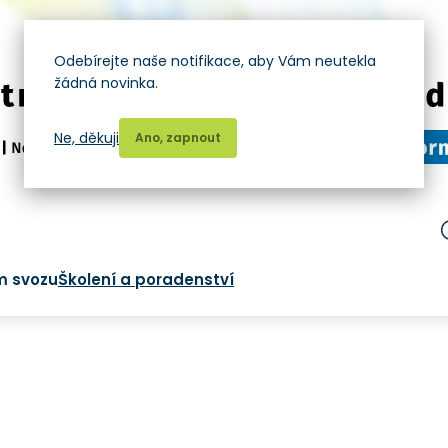
Odebírejte naše notifikace, aby Vám neutekla
žádná novinka.
Ne, děkuji
Ano, zapnout
m svozu
Školení a poradenství