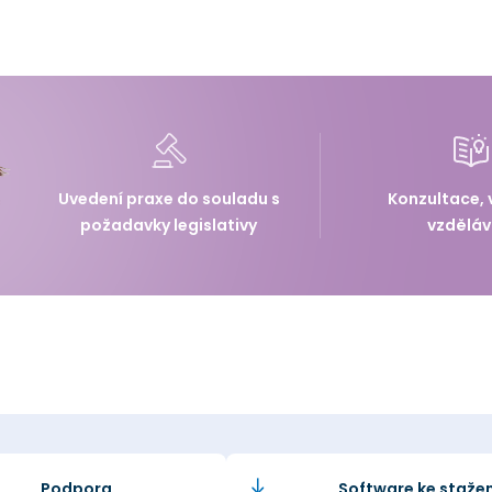
Uvedení praxe do souladu s
Konzultace, 
požadavky legislativy
vzděláv
Podpora
Software ke stažen