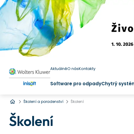
Aktuálně
O nás
Kontakty
Software pro odpady
Chytrý systé
Úvod
Školení a poradenství
Školení
Školení