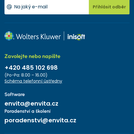
Přihlásit odběr
Zavolejte nebo napište
+420 485 102 698
(Po-Pa: 8.00 – 16.00)
Schéma telefonní ústředny
Software
envita@envita.cz
Poradenství a školení
poradenstvi@envita.cz