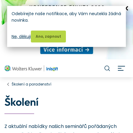
Odebírejte naše notifikace, aby Vám neutekla žádná
novinka.
Ne, děkuji
Ano, zapnout
H
Školení a poradenství
Školení
Z aktuální nabídky našich seminářů pořádaných