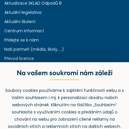
Aktualizace SKLAD Odpadů 8
Aktuální legislativa
Aktuální školení
Centrum informací
Přidejte se k nám
Naši partneři (média, školy, ...)
Převod licence
Reference
Na vašem soukromí nám záleží
Rejstřík používaných zkratek v odpadech
HW & SW požadavky pro náš IS
Soubory cookies používáme k zajištění funkčnosti webu a s
Zpětný odběr
Vaším souhlasem i mj. k personalizaci obsahu našich
webových stránek. Kliknutím na tlačítko „Souhlasím“
souhlasíte s využívaním cookies a předáním údajů o
chování na webu pro zobrazení cílené reklamy na
sociálních sítích a reklamních sítích na dalších webech.