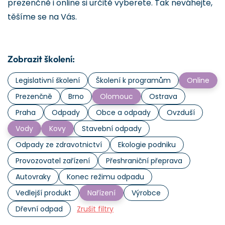
prezenčně i online si určitě vyberete. Tak neváhejte,
těšíme se na Vás.
Zobrazit školení:
Legislativní školení
Školení k programům
Online
Prezenčně
Brno
Olomouc
Ostrava
Praha
Odpady
Obce a odpady
Ovzduší
Vody
Kovy
Stavební odpady
Odpady ze zdravotnictví
Ekologie podniku
Provozovatel zařízení
Přeshraniční přeprava
Autovraky
Konec režimu odpadu
Vedlejší produkt
Nařízení
Výrobce
Dřevní odpad
Zrušit filtry