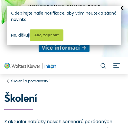
Odebírejte naše notifikace, aby Vám neutekla žádná
novinka.
Ne, děkuji
Ano, zapnout
H
Školení a poradenství
Školení
Z aktuální nabídky našich seminářů pořádaných