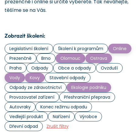
prezenčně i online si určitě vyberete. Tak neváhejte,
těšíme se na Vás.
Zobrazit školení:
Legislativní školení
Školení k programům
Online
Prezenčně
Brno
Olomouc
Ostrava
Praha
Odpady
Obce a odpady
Ovzduší
Vody
Kovy
Stavební odpady
Odpady ze zdravotnictví
Ekologie podniku
Provozovatel zařízení
Přeshraniční přeprava
Autovraky
Konec režimu odpadu
Vedlejší produkt
Nařízení
Výrobce
Dřevní odpad
Zrušit filtry