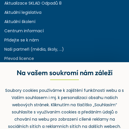
Aktualizace SKLAD Odpadů 8
Aktuální legislativa
Aktuální školení
Centrum informací
Přidejte se k nám
Naši partneři (média, školy, ...)
Převod licence
Reference
Na vašem soukromí nám záleží
Rejstřík používaných zkratek v odpadech
HW & SW požadavky pro náš IS
Soubory cookies používáme k zajištění funkčnosti webu a s
Zpětný odběr
Vaším souhlasem i mj. k personalizaci obsahu našich
webových stránek. Kliknutím na tlačítko „Souhlasím“
souhlasíte s využívaním cookies a předáním údajů o
chování na webu pro zobrazení cílené reklamy na
sociálních sítích a reklamních sítích na dalších webech.